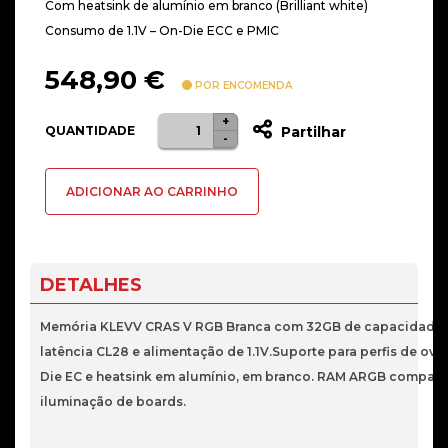
Com heatsink de alumínio em branco (Brilliant white)
Consumo de 1.1V – On-Die ECC e PMIC
548,90
€
POR ENCOMENDA
+
Quantidade
QUANTIDADE
Partilhar
-
de
32GB
ADICIONAR AO CARRINHO
DDR5
6000
MEMORIA
RAM
DETALHES
(2X16GB)
CL28
Memória KLEVV CRAS V RGB Branca com 32GB de capacidade D
KLEVV
latência CL28 e alimentação de 1.1V.Suporte para perfis de ov
CRAS
Die EC e heatsink em alumínio, em branco. RAM ARGB compatív
V
iluminação de boards.
WH