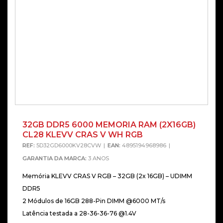
32GB DDR5 6000 MEMORIA RAM (2X16GB)
CL28 KLEVV CRAS V WH RGB
REF:
5D32GD6000KV28CVW
EAN:
4895194968986
GARANTIA DA MARCA:
3 ANOS
Memória KLEVV CRAS V RGB – 32GB (2x 16GB) – UDIMM
DDR5
2 Módulos de 16GB 288-Pin DIMM @6000 MT/s
Latência testada a 28-36-36-76 @1.4V