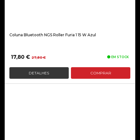
Coluna Bluetooth NGS Roller Furia 1 15 W Azul
O
O
17,80
€
EM STOCK
27,80
€
preço
preço
original
atual
DETALHES
COMPRAR
era:
é:
27,80 €.
17,80 €.