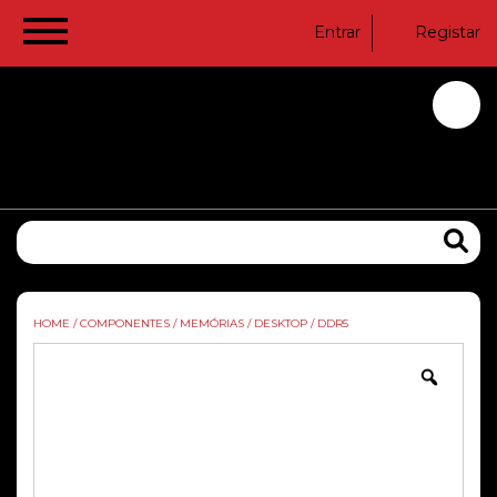
Entrar
Registar
HOME
/
COMPONENTES
/
MEMÓRIAS
/
DESKTOP
/
DDR5
Zoom