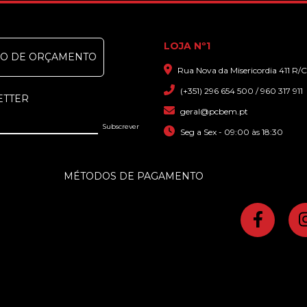
LOJA Nº1
DO DE ORÇAMENTO
Rua Nova da Misericordia 411 R/C
(+351) 296 654 500 / 960 317 911
ETTER
geral@pcbem.pt
Seg a Sex - 09:00 às 18:30
MÉTODOS DE PAGAMENTO