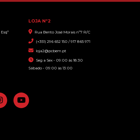
LOJA Nº2
 Esqº
Rua Bento José Morais nº7 R/C
(+351) 296 652 150 / 917 865 971
loja2@pcbem.pt
Seg a Sex - 09:00 às 18:30
Sábado - 09:00 às 13:00