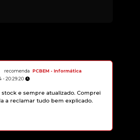
recomenda
PCBEM - Informática
 - 20:29:20
stock e sempre atualizado. Comprei
Não tenh
 a reclamar tudo bem explicado.
gamepad 
funciona
faziam e
que sim,
com gran