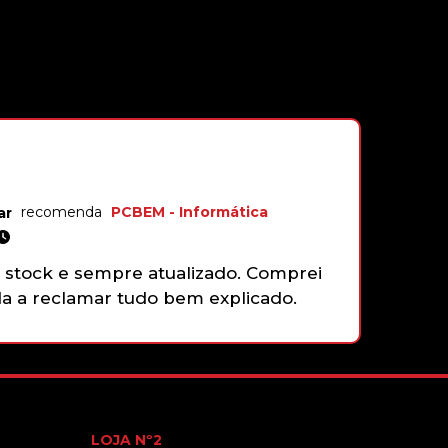
recomenda
PCBEM - Informática
André Ma
18, Outubr
stock e sempre atualizado. Comprei
Não tenh
 a reclamar tudo bem explicado.
gamepad 
funciona
faziam e
que sim,
com gran
LOJA Nº2