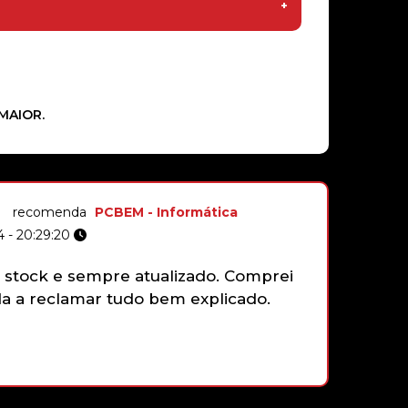
MAIOR.
recomenda
PCBEM - Informática
 - 20:29:20
stock e sempre atualizado. Comprei
Não tenh
 a reclamar tudo bem explicado.
gamepad 
funciona
faziam e
que sim,
com gran