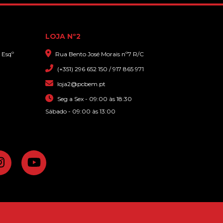
LOJA Nº2
 Esqº
Rua Bento José Morais nº7 R/C
(+351) 296 652 150 / 917 865 971
loja2@pcbem.pt
Seg a Sex - 09:00 às 18:30
Sábado - 09:00 às 13:00