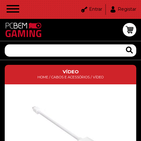
Entrar
Registar
VÍDEO
HOME
/
CABOS E ACESSÓRIOS
/
VÍDEO