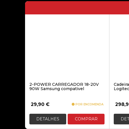
2-POWER CARREGADOR 18-20V
Cadeira
90W Samsung compativel
Logitec
29,90
€
298,
POR ENCOMENDA
DETALHES
COMPRAR
DE