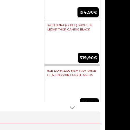
194,90€
32GB DDR4 (2X16GB) 3200 CL16
LEXAR THOR GAMING BLACK
319,90€
8GB DDR4 3200 MEM RAM 1X8GB
CL16 KINGSTON FURYBEAST HS
93,90€
16GB DDR4 G.SKILL TRIDENT Z
RGB (2X8GB) DDR4-3600MHZ
CL18