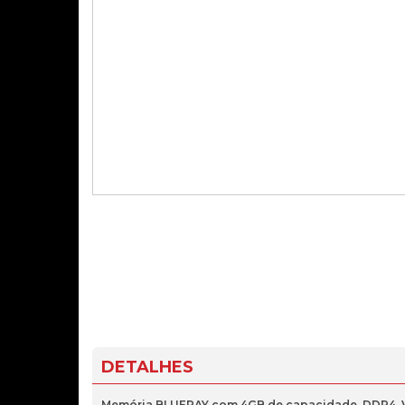
DETALHES
Memória BLUERAY com 4GB de capacidade, DDR4, V