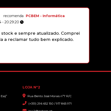
16GB DDR4 M RAM 4000 2X8GB
GSKILL CL18 TRIDENT Z RGB
recomenda
PCBEM - Informática
 - 20:29:20
stock e sempre atualizado. Comprei
Não tenh
194,90€
 a reclamar tudo bem explicado.
gamepad 
funciona
32GB DDR4 (2X16GB) 3200 CL16
faziam e
LEXAR THOR GAMING BLACK
que sim,
com gran
319,90€
LOJA Nº2
 Esqº
Rua Bento José Morais nº7 R/C
(+351) 296 652 150 / 917 865 971
loja2@pcbem.pt