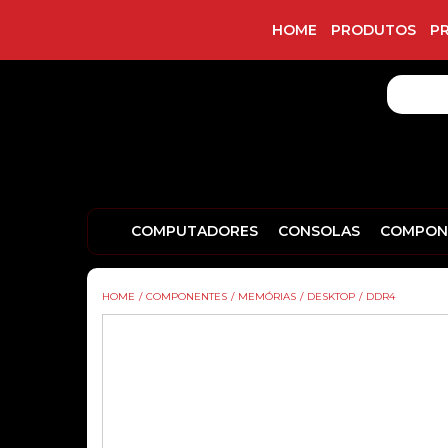
HOME
PRODUTOS
P
COMPUTADORES
CONSOLAS
COMPON
HOME
/
COMPONENTES
/
MEMÓRIAS
/
DESKTOP
/
DDR4