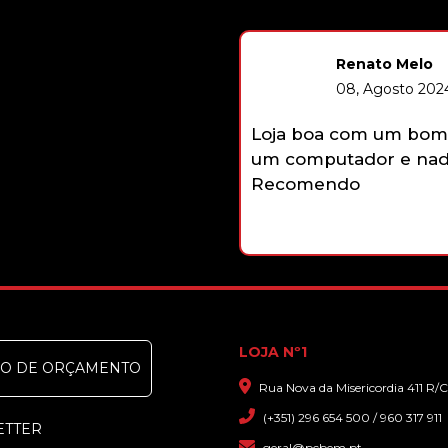
Renato Melo
08, Agosto 2024
Loja boa com um bom 
um computador e nada
Recomendo
LOJA Nº1
DO DE ORÇAMENTO
Rua Nova da Misericordia 411 R/C
(+351) 296 654 500 / 960 317 911
ETTER
geral@pcbem.pt