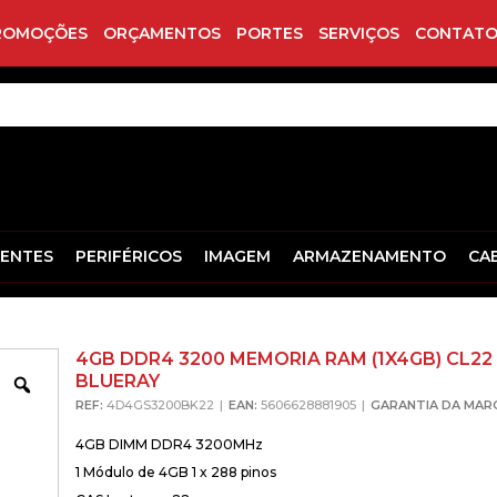
ROMOÇÕES
ORÇAMENTOS
PORTES
SERVIÇOS
CONTATO
ENTES
PERIFÉRICOS
IMAGEM
ARMAZENAMENTO
CA
4GB DDR4 3200 MEMORIA RAM (1X4GB) CL22
BLUERAY
Zoom
REF:
4D4GS3200BK22
EAN:
5606628881905
GARANTIA DA MAR
4GB DIMM DDR4 3200MHz
1 Módulo de 4GB 1 x 288 pinos