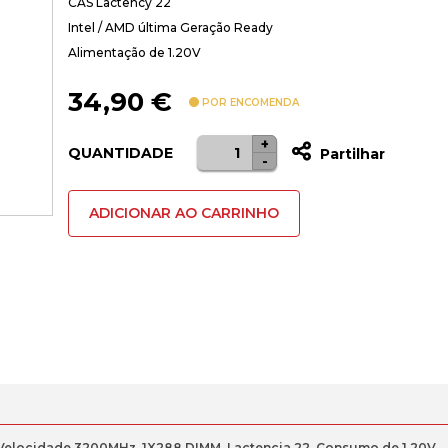
CAS Lactency 22
Intel / AMD última Geração Ready
Alimentação de 1.20V
34,90
€
POR ENCOMENDA
+
Quantidade
QUANTIDADE
Partilhar
-
de
4GB
ADICIONAR AO CARRINHO
DDR4
3200
MEMORIA
RAM
(1X4GB)
CL22
BLUERAY
elocidade 3200MHz, 1X288 DIMM, Lactencia 22, Consumo de 1.20V.