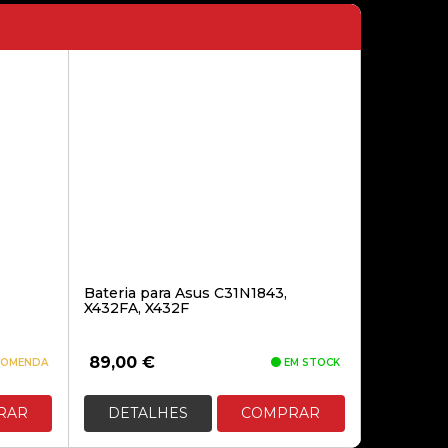
16GB DDR4 3600 MEMORIA RAM
(2X8GB) CL18 G.SKILL RIPJAWSV
B
169,70€
32GB DDR4 3200 MEMORIA RAM
(1X32GB) CL22 KLEVV
294,90€
Bateria para Asus C31N1843,
X432FA, X432F
KIT 32GB (2 X 16GB) DDR4
3200MHZ DELTA RGB BLACK CL16
89,00
€
COMENDA
EM STOCK
RAR
DETALHES
COMPRAR
337,90€