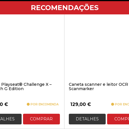
RECOMENDAÇÕES
 Playseat® Challenge X –
Caneta scanner e leitor OCR
h G Edition
Scanmarker
90
€
129,00
€
POR ENCOMENDA
POR EN
TALHES
COMPRAR
DETALHES
COMP