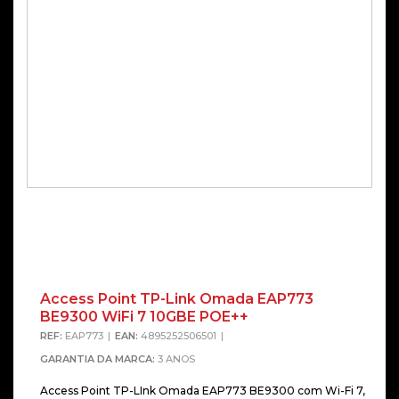
Access Point TP-Link Omada EAP773
BE9300 WiFi 7 10GBE POE++
REF:
EAP773
EAN:
4895252506501
GARANTIA DA MARCA:
3 ANOS
Access Point TP-LInk Omada EAP773 BE9300 com Wi-Fi 7,