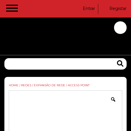
Entrar
Registar
HOME
/
REDES
/
EXPANSÃO DE REDE
/
ACCESS POINT
Zoom