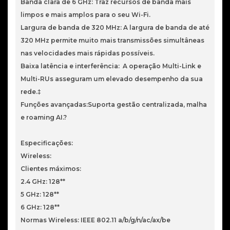
Banda clara de 6 GHz: Traz recursos de banda mais
limpos e mais amplos para o seu Wi-Fi.
Largura de banda de 320 MHz: A largura de banda de até
320 MHz permite muito mais transmissões simultâneas
nas velocidades mais rápidas possíveis.
Baixa latência e interferência: A operação Multi-Link e
Multi-RUs asseguram um elevado desempenho da sua
rede.‡
Funções avançadas:Suporta gestão centralizada, malha
e roaming AI.?
Especificações:
Wireless:
Clientes máximos:
2.4 GHz: 128**
5 GHz: 128**
6 GHz: 128**
Normas Wireless: IEEE 802.11 a/b/g/n/ac/ax/be