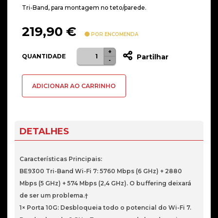
Tri-Band, para montagem no teto/parede.
219,90
€
POR ENCOMENDA
+
Quantidade
QUANTIDADE
Partilhar
-
de
Access
ADICIONAR AO CARRINHO
Point
TP-
Link
Omada
DETALHES
EAP773
BE9300
Características Principais:
WiFi
BE9300 Tri-Band Wi-Fi 7: 5760 Mbps (6 GHz) + 2880
7
Mbps (5 GHz) + 574 Mbps (2,4 GHz). O buffering deixará
10GBE
de ser um problema.†
POE++
1× Porta 10G: Desbloqueia todo o potencial do Wi-Fi 7.