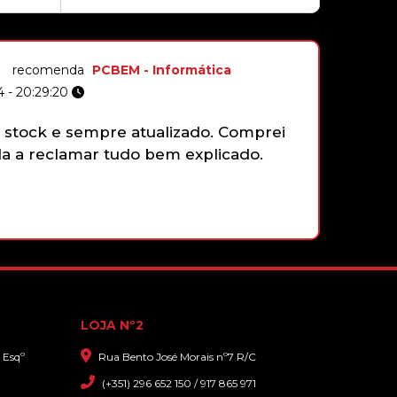
recomenda
PCBEM - Informática
 - 20:29:20
stock e sempre atualizado. Comprei
Não tenh
 a reclamar tudo bem explicado.
gamepad 
funciona
faziam e
que sim,
com gran
LOJA Nº2
 Esqº
Rua Bento José Morais nº7 R/C
(+351) 296 652 150 / 917 865 971