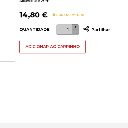
Alcance até 20m
14,80
€
POR ENCOMENDA
+
Quantidade
QUANTIDADE
Partilhar
-
de
ADAPTADOR
ADICIONAR AO CARRINHO
USB
BLUETOOTH
TP-
LINK
UB4A
V4.0
ATE
10M