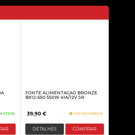
12,90€
MICRO ADAPTADOR USB-C 3.2
GEN 1X1 V4.0 CLASSE1 100M
17,90€
ADAPTADOR BLUETOOTH
MERCUSYS MA5B USB-A
BLUETOOTH 5.4
RA
FONTE ALIMENTACAO BRONZE
BX12-550 550W 41A/12V SR
16,80€
39,90
€
M STOCK
POR ENCOMENDA
RAR
DETALHES
COMPRAR