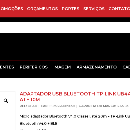
ROMOÇÕES
ORÇAMENTOS
PORTES
SERVIÇOS
CONTATO
ENTES
PERIFÉRICOS
IMAGEM
ARMAZENAMENTO
CA
ADAPTADOR USB BLUETOOTH TP-LINK UB4A
ATE 10M
Zoom
REF:
UB4A
EAN:
6935364089658
GARANTIA DA MARCA:
3 ANOS
Micro adaptador Bluetooth V4.0 Classe1, até 20m – TP-Link U
Bluetooth V4.0 + BLE