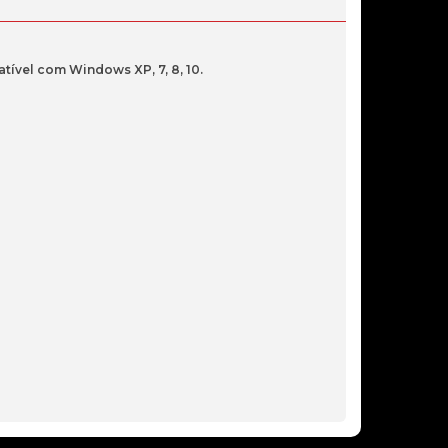
11,90€
BLUETOOTH ASUS USB MINI 5.0
USB-BT500
tível com Windows XP, 7, 8, 10.
18,90€
ADAPTADOR USB BLUETOOTH TP-
LINK UB5A BT V5.3
16,40€
ADAPTADOR USB BLUETOOTH
NTECH USB-BT500N, BT V5.0, ATE
100