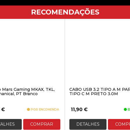
RECOMENDAÇÕES
o Mars Gaming MKAX, TKL,
CABO USB 3.2 TIPO A M PA
anical, PT Branco
TIPO C M PRETO 3.0M
0
€
11,90
€
POR ENCOMENDA
E
TALHES
COMPRAR
DETALHES
COMP