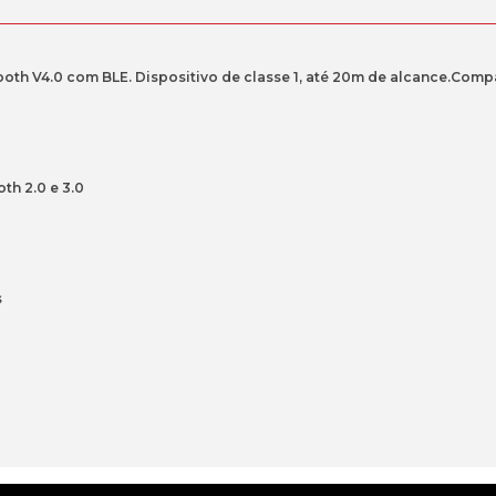
th V4.0 com BLE. Dispositivo de classe 1, até 20m de alcance.Compa
h 2.0 e 3.0
s