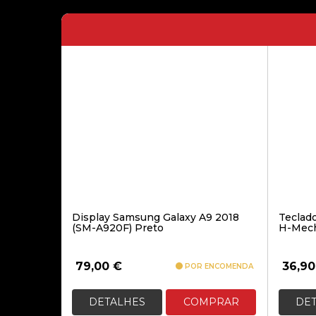
Display Samsung Galaxy A9 2018
Teclad
(SM-A920F) Preto
H-Mech
79,00
€
36,9
POR ENCOMENDA
DETALHES
COMPRAR
DE