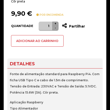
Côr preta
9,90
€
POR ENCOMENDA
+
Quantidade
QUANTIDADE
Partilhar
-
de
ALIMENTADOR
ADICIONAR AO CARRINHO
120/240V
DC
3.0
A
DETALHES
TIPO
C
Fonte de alimentação standard para Raspberry Pi4. Com
P/
ficha USB Tipo C e cabo de 1.5m de comprimento.
RASPBERRY
Tensão de Entrada: 230VAC e Tensão de Saída: 5.1VDC.
PI
Potência 15.6W (3A). Côr preta.
4
Aplicação Raspberry
PR.
Tipo Alimentador