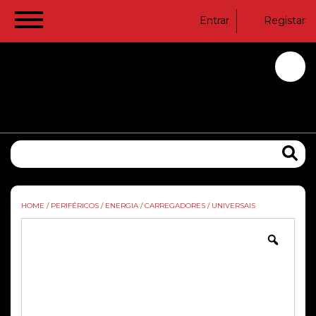
Entrar
Registar
HOME
/
PERIFÉRICOS
/
ENERGIA
/
CARREGADORES
/
UNIVERSAIS
Zoom