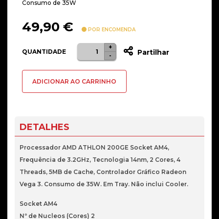
Consumo de 35W
49,90
€
POR ENCOMENDA
+
Quantidade
QUANTIDADE
Partilhar
-
de
AMD
ADICIONAR AO CARRINHO
ATHLON
AM4
200GE
3.2GHZ
DETALHES
5MB
2C4T
Processador AMD ATHLON 200GE Socket AM4,
35W
Frequência de 3.2GHz, Tecnologia 14nm, 2 Cores, 4
VEGA3
Threads, 5MB de Cache, Controlador Gráfico Radeon
Tray
Vega 3. Consumo de 35W. Em Tray. Não inclui Cooler.
Socket AM4
Nº de Nucleos (Cores) 2