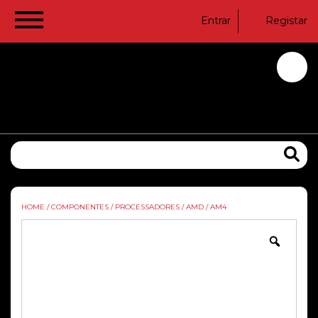
Entrar
Registar
HOME
/
COMPONENTES
/
PROCESSADORES
/
AMD
/
AM4
Zoom