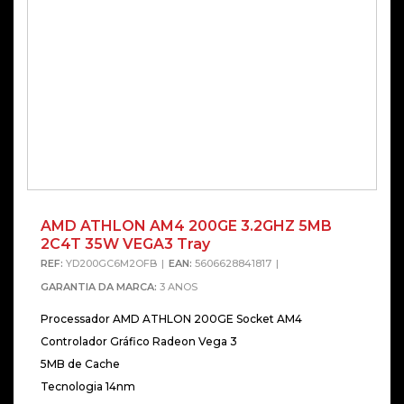
AMD ATHLON AM4 200GE 3.2GHZ 5MB
2C4T 35W VEGA3 Tray
REF:
YD200GC6M2OFB
EAN:
5606628841817
GARANTIA DA MARCA:
3 ANOS
Processador AMD ATHLON 200GE Socket AM4
Controlador Gráfico Radeon Vega 3
5MB de Cache
Tecnologia 14nm