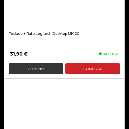
Teclado + Rato Logitech Desktop MK120
31,90
€
EM STOCK
DETALHES
COMPRAR