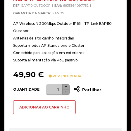
REF:
EAP110-OUTDOOR
EAN:
6935364097752
GARANTIA DA MARCA:
3 ANOS
AP Wireless N 300Mbps Outdoor IP65 – TP-Link EAP110-
Outdoor
Antenas de alto ganho integradas
Suporta modos AP Standalone e Cluster
Concebido para aplicação em exteriores
Suporta alimentação via PoE passivo
49,90
€
POR ENCOMENDA
+
Quantidade
QUANTIDADE
Partilhar
-
de
AP
ADICIONAR AO CARRINHO
PARA
OUTDOOR,
WIRELESS