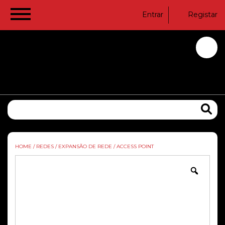
Entrar
Registar
HOME
/
REDES
/
EXPANSÃO DE REDE
/
ACCESS POINT
Zoom