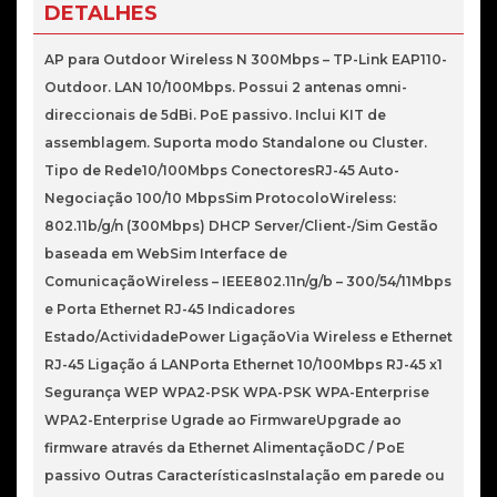
N300
DETALHES
MBPS
TP-
AP para Outdoor Wireless N 300Mbps – TP-Link EAP110-
LINK
Outdoor. LAN 10/100Mbps. Possui 2 antenas omni-
EAP110-
direccionais de 5dBi. PoE passivo. Inclui KIT de
OUTDOOR
assemblagem. Suporta modo Standalone ou Cluster.
Tipo de Rede10/100Mbps ConectoresRJ-45 Auto-
Negociação 100/10 MbpsSim ProtocoloWireless:
802.11b/g/n (300Mbps) DHCP Server/Client-/Sim Gestão
baseada em WebSim Interface de
ComunicaçãoWireless – IEEE802.11n/g/b – 300/54/11Mbps
e Porta Ethernet RJ-45 Indicadores
Estado/ActividadePower LigaçãoVia Wireless e Ethernet
RJ-45 Ligação á LANPorta Ethernet 10/100Mbps RJ-45 x1
Segurança WEP WPA2-PSK WPA-PSK WPA-Enterprise
WPA2-Enterprise Ugrade ao FirmwareUpgrade ao
firmware através da Ethernet AlimentaçãoDC / PoE
passivo Outras CaracterísticasInstalação em parede ou