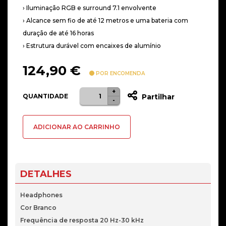
› Iluminação RGB e surround 7.1 envolvente
› Alcance sem fio de até 12 metros e uma bateria com
duração de até 16 horas
› Estrutura durável com encaixes de alumínio
124,90
€
POR ENCOMENDA
+
Quantidade
QUANTIDADE
Partilhar
-
de
Auscultadores
ADICIONAR AO CARRINHO
Corsair
VOID
Elite
RGB
DETALHES
Wireless
7.1
Headphones
Branco
Cor Branco
Frequência de resposta 20 Hz-30 kHz