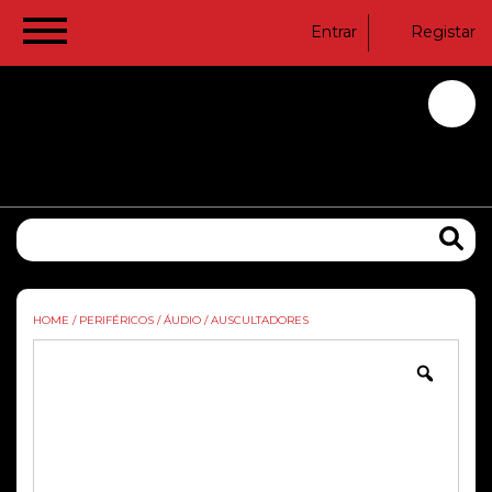
Entrar
Registar
HOME
/
PERIFÉRICOS
/
ÁUDIO
/
AUSCULTADORES
Zoom