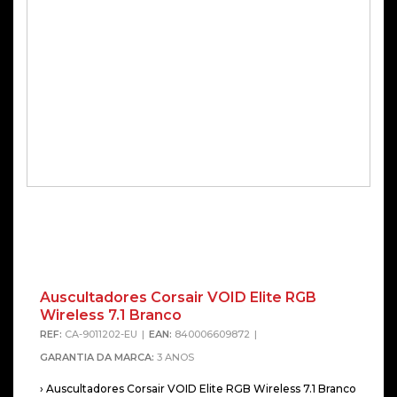
Auscultadores Corsair VOID Elite RGB
Alterna
Wireless 7.1 Branco
REF:
CA-9011202-EU
EAN:
840006609872
GARANTIA DA MARCA:
3 ANOS
› Auscultadores Corsair VOID Elite RGB Wireless 7.1 Branco