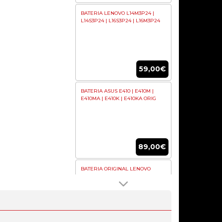
BATERIA LENOVO L14M3P24 |
L14S3P24 | L16S3P24 | L16M3P24
59,00€
BATERIA ASUS E410 | E410M |
E410MA | E410K | E410KA ORIG
89,00€
BATERIA ORIGINAL LENOVO
L15L4A01 41WHR