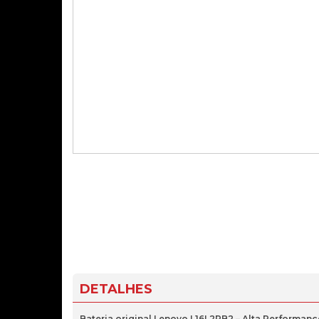
DETALHES
Bateria original Lenovo L16L2PB2 – Alta Performan