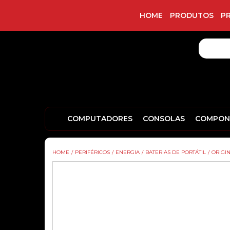
HOME
PRODUTOS
P
COMPUTADORES
CONSOLAS
COMPON
HOME
/
PERIFÉRICOS
/
ENERGIA
/
BATERIAS DE PORTÁTIL
/
ORIGIN