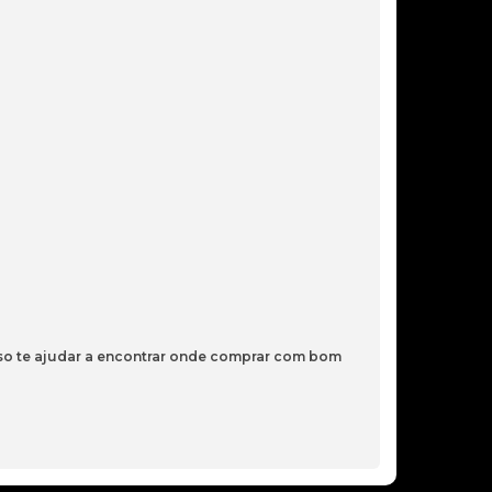
59,00€
BATERIA NOTEBOOK SAMSUNG –
7.4V 5950MAH
102,70€
BATERIA PARA ASUS C31N1843,
X432FA, X432F
89,00€
sso te ajudar a encontrar onde comprar com bom
BATERIA ORIGINAL LENOVO
L15L4A01 41WHR – CABO 10CM