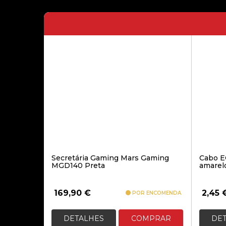
Secretária Gaming Mars Gaming
Cabo E
MGD140 Preta
amarel
169,90
€
2,45
POR ENCOMENDA
DETALHES
COMPRAR
DE