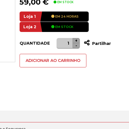
59,00
€
EM STOCK
Loja 1
EM 24 HORAS
Loja 2
EM STOCK
+
Quantidade
QUANTIDADE
Partilhar
-
de
Bateria
ADICIONAR AO CARRINHO
para
Lenovo
Ideapad
320-
15IKB
ce e Segurança