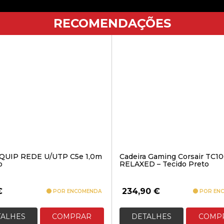
RECOMENDAÇÕES
QUIP REDE U/UTP C5e 1,0m
Cadeira Gaming Corsair TC1
o
RELAXED – Tecido Preto
€
234,90
€
POR ENCOMENDA
POR EN
TALHES
COMPRAR
DETALHES
COMP