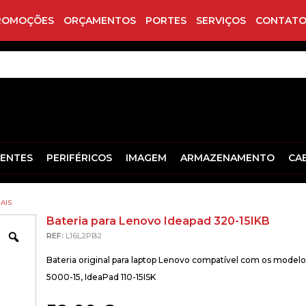
ROMOÇÕES
ORÇAMENTOS
PORTES
SERVIÇOS
CONTATO
ENTES
PERIFÉRICOS
IMAGEM
ARMAZENAMENTO
CA
AIS
Bateria para Lenovo Ideapad 320-15IKB
Zoom
REF:
L16L2PB2
Bateria original para laptop Lenovo compatível com os model
5000-15, IdeaPad 110-15ISK