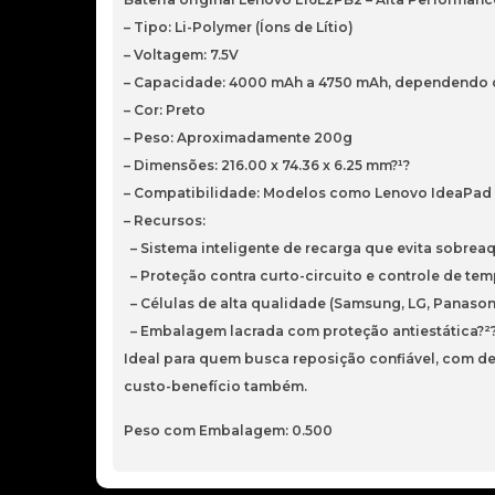
– Tipo: Li-Polymer (Íons de Lítio)
– Voltagem: 7.5V
– Capacidade: 4000 mAh a 4750 mAh, dependendo d
– Cor: Preto
– Peso: Aproximadamente 200g
– Dimensões: 216.00 x 74.36 x 6.25 mm?¹?
– Compatibilidade: Modelos como Lenovo IdeaPad 32
– Recursos:
– Sistema inteligente de recarga que evita sobre
– Proteção contra curto-circuito e controle de tem
– Células de alta qualidade (Samsung, LG, Panason
– Embalagem lacrada com proteção antiestática?²
Ideal para quem busca reposição confiável, com de
custo-benefício também.
Peso com Embalagem: 0.500