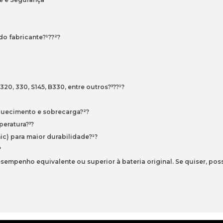
o fabricante?¹??²?
0, 330, S145, B330, entre outros?³??¹?
aquecimento e sobrecarga?²?
peratura?³?
ic) para maior durabilidade?¹?
?
sempenho equivalente ou superior à bateria original. Se quiser, po