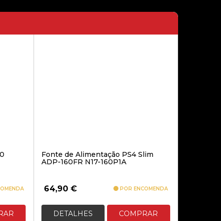
69,00€
BATERIA ACER ORIGINAL AL14A32
89,90€
BATERIA PARA ASUS A31N11601
A31N1601 X541
00
Fonte de Alimentação PS4 Slim
89,00€
ADP-160FR N17-160P1A
BATERIA PARA HP VR03XL
64,90
€
COMENDA
POR ENCOMENDA
RAR
DETALHES
COMPRAR