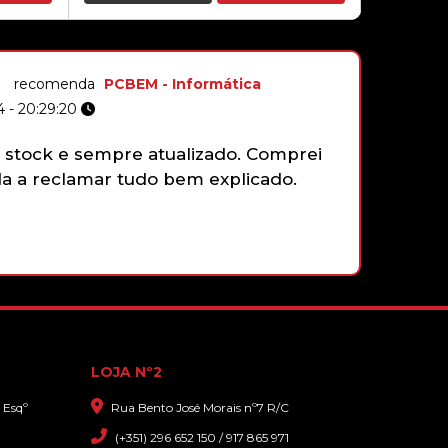
54,90€
BATERIA LENOVO L14M3P24 |
L14S3P24 | L16S3P24 | L16M3P24
recomenda
PCBEM - Informática
 - 20:29:20
stock e sempre atualizado. Comprei
Não tenh
 a reclamar tudo bem explicado.
59,00€
gamepad 
funciona
faziam e
que sim,
com gran
LOJA Nº2
 Esqº
Rua Bento José Morais nº7 R/C
(+351) 296 652 150 / 917 865 971