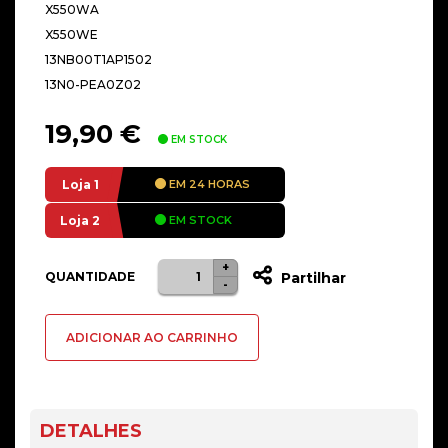
X550WA
X550WE
13NB00T1AP1502
13N0-PEA0Z02
19,90
€
EM STOCK
Loja 1
EM 24 HORAS
Loja 2
EM STOCK
+
Quantidade
QUANTIDADE
Partilhar
-
de
Bottom
ADICIONAR AO CARRINHO
Case
para
Asus
X550LD-
DETALHES
7G