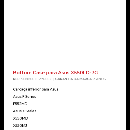
Bottom Case para Asus X550LD-7G
REF:
90NB00T1-R7D002
GARANTIA DA MARCA:
3 ANOS
Carcaça inferior para Asus
Asus F Series
F552MD
Asus X Series
X550MD
X550MJ