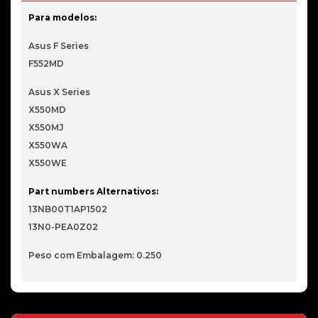
Para modelos:
Asus F Series
F552MD
Asus X Series
X550MD
X550MJ
X550WA
X550WE
Part numbers Alternativos:
13NB00T1AP1502
13N0-PEA0Z02
Peso com Embalagem: 0.250