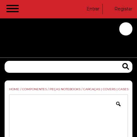
Entrar
Registar
HOME
/
COMPONENTES
/
PEÇAS NOTEBOOKS
/
CARCAÇAS | COVERS | CASES
Zoom