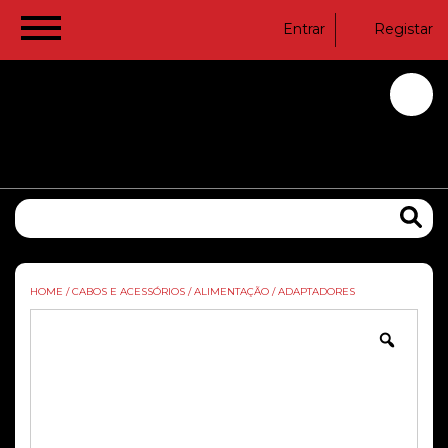
Entrar
Registar
HOME
/
CABOS E ACESSÓRIOS
/
ALIMENTAÇÃO
/
ADAPTADORES
Zoom