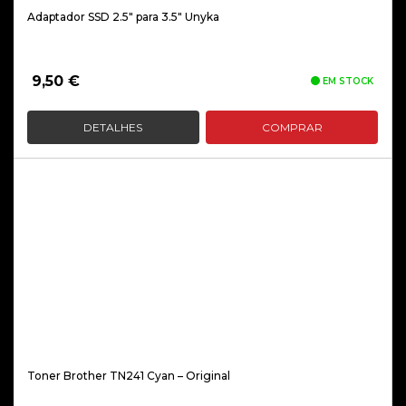
Adaptador SSD 2.5″ para 3.5″ Unyka
9,50
€
EM STOCK
DETALHES
COMPRAR
Toner Brother TN241 Cyan – Original