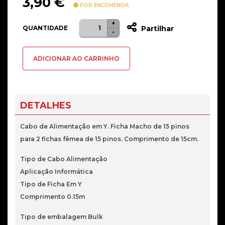
3,90
€
POR ENCOMENDA
+
Quantidade
QUANTIDADE
Partilhar
-
de
CABO
ADICIONAR AO CARRINHO
ALIMENTACAO
Y
SATA
1
DETALHES
MACHO
X
Cabo de Alimentação em Y. Ficha Macho de 15 pinos
2
para 2 fichas fêmea de 15 pinos. Comprimento de 15cm.
FEMEAS
Tipo de Cabo Alimentação
15P
Aplicação Informática
,
Tipo de Ficha Em Y
15CM
Comprimento 0.15m
Tipo de embalagem Bulk