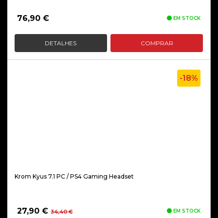
76,90
€
EM STOCK
DETALHES
COMPRAR
-18%
Krom Kyus 7.1 PC / PS4 Gaming Headset
O
O
27,90
€
EM STOCK
34,40
€