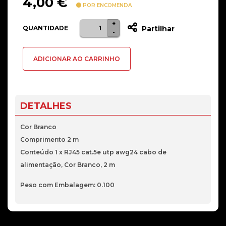
4,00
€
POR ENCOMENDA
+
Quantidade
QUANTIDADE
Partilhar
-
de
Cabo
ADICIONAR AO CARRINHO
de
Rede
Nanocable
RJ45
DETALHES
UTP
CAT.5E
Cor Branco
AWG24
Comprimento 2 m
2
Conteúdo 1 x RJ45 cat.5e utp awg24 cabo de
M
alimentação, Cor Branco, 2 m
Branco
Peso com Embalagem: 0.100