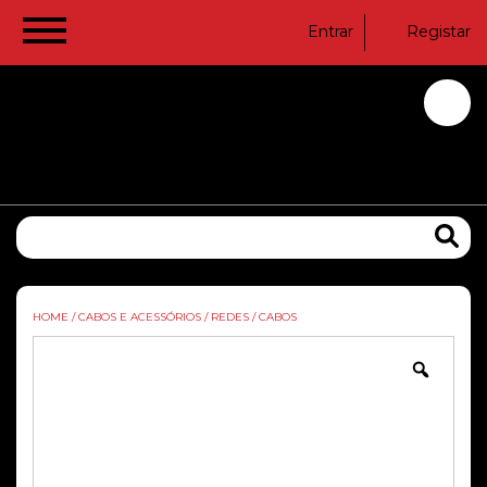
Entrar
Registar
HOME
/
CABOS E ACESSÓRIOS
/
REDES
/
CABOS
Zoom