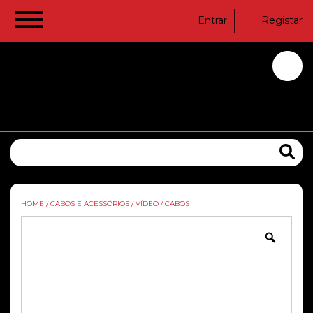
Entrar
Registar
HOME
/
CABOS E ACESSÓRIOS
/
VÍDEO
/
CABOS
Zoom