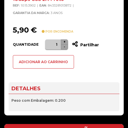
REF:
10.15.3902
EAN:
8433281013872
GARANTIA DA MARCA:
3 ANOS
5,90
€
POR ENCOMENDA
+
Quantidade
QUANTIDADE
Partilhar
-
de
Cabo
ADICIONAR AO CARRINHO
Nanocable
HDMI
V2.0
4K@60Hz
DETALHES
18Gbps
CCS
Peso com Embalagem: 0.200
2M
Preto