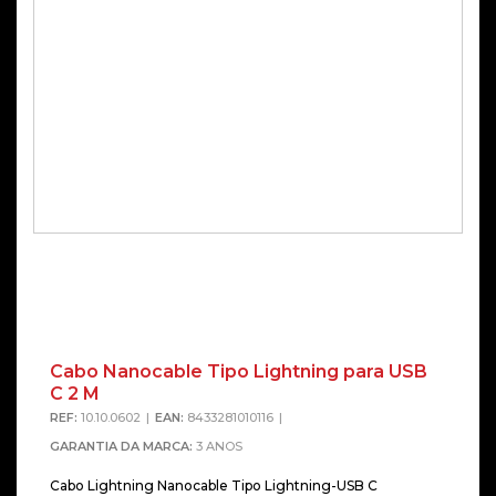
Cabo Nanocable Tipo Lightning para USB
C 2 M
REF:
10.10.0602
EAN:
8433281010116
GARANTIA DA MARCA:
3 ANOS
Cabo Lightning Nanocable Tipo Lightning-USB C