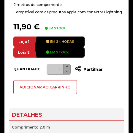
2 metros de comprimento
Compatível com os produtos Apple com conector Lightning
11,90
€
EM STOCK
Loja 1
EM 24 HORAS
Loja 2
EM STOCK
+
Quantidade
QUANTIDADE
Partilhar
-
de
Cabo
ADICIONAR AO CARRINHO
Nanocable
Tipo
Lightning
para
DETALHES
USB
C
Comprimento 2.0 m