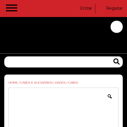
Entrar
Registar
HOME
/
CABOS E ACESSÓRIOS
/
DADOS
/
CABOS
Zoom