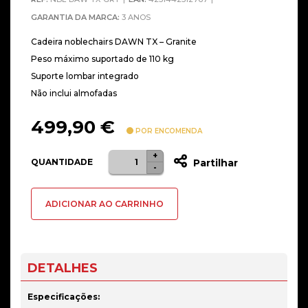
GARANTIA DA MARCA:
3 ANOS
Cadeira noblechairs DAWN TX – Granite
Peso máximo suportado de 110 kg
Suporte lombar integrado
Não inclui almofadas
499,90
€
POR ENCOMENDA
+
Quantidade
QUANTIDADE
Partilhar
-
de
Cadeira
ADICIONAR AO CARRINHO
noblechairs
DAWN
TX
-
DETALHES
Granite
Especificações: