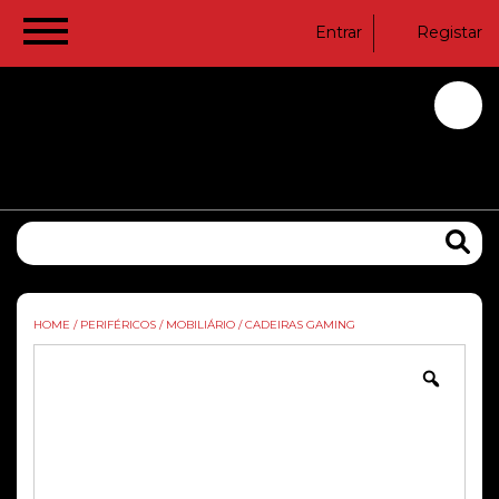
Entrar
Registar
HOME
/
PERIFÉRICOS
/
MOBILIÁRIO
/
CADEIRAS GAMING
Zoom