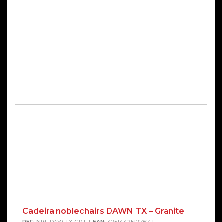
Cadeira noblechairs DAWN TX – Granite
REF:
NBL-DAW-TX-GRT
EAN:
4251442512767