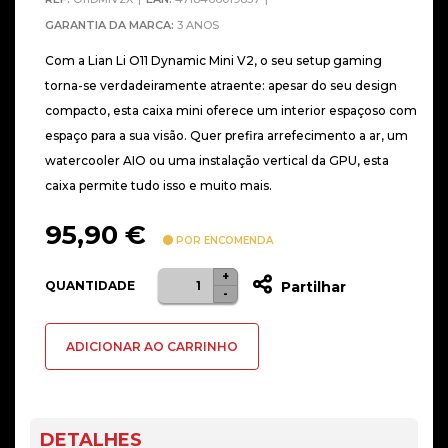
GARANTIA DA MARCA:
3 ANOS
Com a Lian Li O11 Dynamic Mini V2, o seu setup gaming
torna-se verdadeiramente atraente: apesar do seu design
compacto, esta caixa mini oferece um interior espaçoso com
espaço para a sua visão. Quer prefira arrefecimento a ar, um
watercooler AIO ou uma instalação vertical da GPU, esta
caixa permite tudo isso e muito mais.
95,90
€
POR ENCOMENDA
+
Quantidade
QUANTIDADE
Partilhar
-
de
Caixa
ADICIONAR AO CARRINHO
ATX
Lian
Li
O11
DETALHES