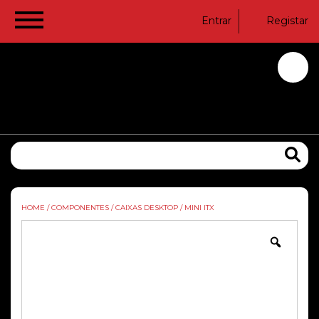
Entrar
Registar
HOME
/
COMPONENTES
/
CAIXAS DESKTOP
/
MINI ITX
Zoom