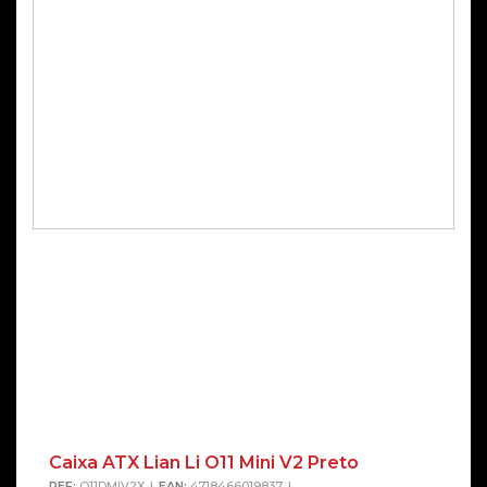
Caixa ATX Lian Li O11 Mini V2 Preto
REF:
O11DMIV2X
EAN:
4718466019837