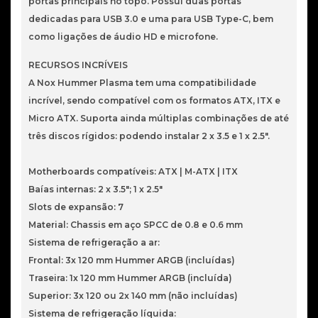
portas principais no topo. Possui duas portas
dedicadas para USB 3.0 e uma para USB Type-C, bem
como ligações de áudio HD e microfone.
RECURSOS INCRÍVEIS
A Nox Hummer Plasma tem uma compatibilidade
incrível, sendo compatível com os formatos ATX, ITX e
Micro ATX. Suporta ainda múltiplas combinações de até
três discos rígidos: podendo instalar 2 x 3.5 e 1 x 2.5".
Motherboards compatíveis: ATX | M-ATX | ITX
Baías internas: 2 x 3.5"; 1 x 2.5"
Slots de expansão: 7
Material: Chassis em aço SPCC de 0.8 e 0.6 mm
Sistema de refrigeração a ar:
Frontal: 3x 120 mm Hummer ARGB (incluídas)
Traseira: 1x 120 mm Hummer ARGB (incluída)
Superior: 3x 120 ou 2x 140 mm (não incluídas)
Sistema de refrigeração líquida: