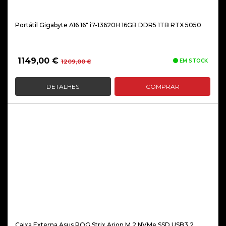
Portátil Gigabyte A16 16″ i7-13620H 16GB DDR5 1TB RTX 5050
O
O
1149,00
€
EM STOCK
1209,00
€
preço
preço
original
atual
DETALHES
COMPRAR
era:
é:
1209,00 €.
1149,00 €.
Caixa Externa Asus ROG Strix Arion M.2 NVMe SSD USB3.2