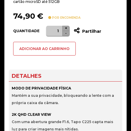
cartão microSD até 512GB
74,90
€
POR ENCOMENDA
+
Quantidade
QUANTIDADE
Partilhar
-
de
Câmara
ADICIONAR AO CARRINHO
de
Segurança
TP-
Link
DETALHES
Tapo
C225
MODO DE PRIVACIDADE FÍSICA
Pan/Tilt
Mantém a sua privacidade, bloqueando a lente com a
AI
própria caixa da câmara.
2K
2K QHD CLEAR VIEW
Wi-
Com uma abertura grande F1.6, Tapo C225 capta mais
Fi
luz para criar imagens mais nítidas.