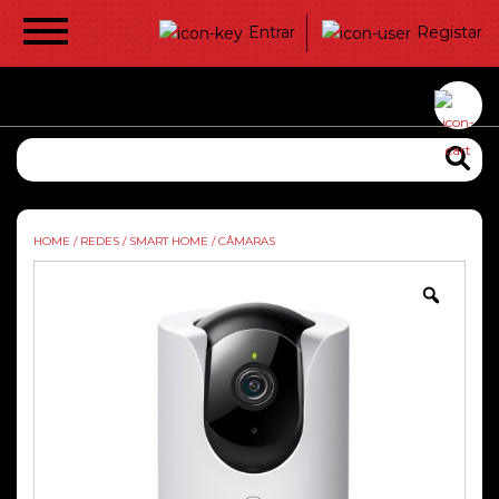
Entrar
Registar
HOME
/
REDES
/
SMART HOME
/
CÂMARAS
Zoom