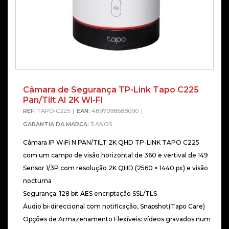
Câmara de Segurança TP-Link Tapo C225
Alterna
Pan/Tilt AI 2K Wi-Fi
REF:
TAPO-C225
EAN:
4897098688090
GARANTIA DA MARCA:
3 ANOS
Câmara IP WiFi N PAN/TILT 2K QHD TP-LINK TAPO C225
com um campo de visão horizontal de 360 e vertival de 149
Sensor 1/3P com resolução 2K QHD (2560 × 1440 px) e visão
nocturna
Segurança: 128 bit AES encriptação SSL/TLS
Áudio bi-direccional com notificação, Snapshot(Tapo Care)
Opções de Armazenamento Flexíveis: vídeos gravados num