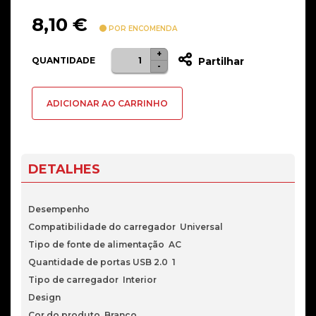
8,10
€
POR ENCOMENDA
+
Quantidade
QUANTIDADE
Partilhar
-
de
Carregador
ADICIONAR AO CARRINHO
Nanocable
5V/2.1A
Branco
DETALHES
Desempenho
Compatibilidade do carregador Universal
Tipo de fonte de alimentação AC
Quantidade de portas USB 2.0 1
Tipo de carregador Interior
Design
Cor do produto Branco