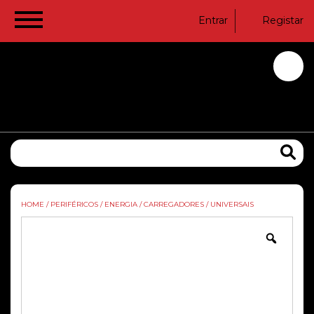
Entrar
Registar
HOME
/
PERIFÉRICOS
/
ENERGIA
/
CARREGADORES
/
UNIVERSAIS
Zoom