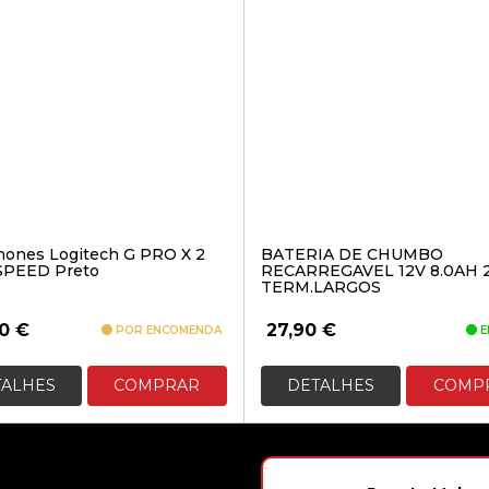
ones Logitech G PRO X 2
BATERIA DE CHUMBO
SPEED Preto
RECARREGAVEL 12V 8.0AH 
TERM.LARGOS
90
€
27,90
€
POR ENCOMENDA
E
TALHES
COMPRAR
DETALHES
COMP