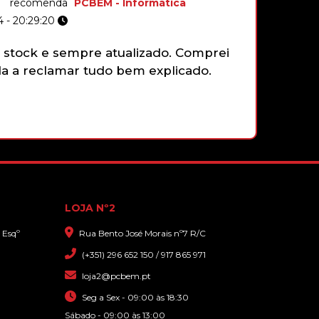
recomenda
PCBEM - Informática
SLIM POWER ADAPTER 65W
 - 20:29:20
stock e sempre atualizado. Comprei
Não tenh
 a reclamar tudo bem explicado.
gamepad 
26,90€
funciona
faziam e
CARREGADOR ISQUEIRO BASEUS
2X USB 4.8A 24W COM LCD
que sim,
com gran
10,90€
LOJA Nº2
 Esqº
Rua Bento José Morais nº7 R/C
(+351) 296 652 150 / 917 865 971
loja2@pcbem.pt
Seg a Sex - 09:00 às 18:30
Sábado - 09:00 às 13:00