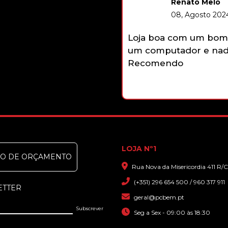
Renato Melo
08, Agosto 2024
Loja boa com um bom 
um computador e nada
Recomendo
LOJA Nº1
DO DE ORÇAMENTO
Rua Nova da Misericordia 411 R/C
(+351) 296 654 500 / 960 317 911
ETTER
geral@pcbem.pt
Seg a Sex - 09:00 às 18:30