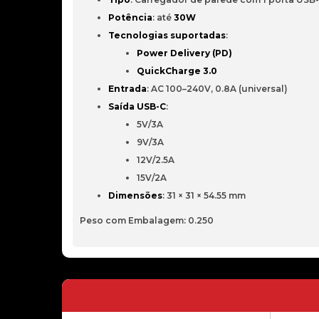
Potência
: até
30W
Tecnologias suportadas
:
Power Delivery (PD)
QuickCharge 3.0
Entrada
: AC 100–240V, 0.8A (universal)
Saída USB-C
:
5V/3A
9V/3A
12V/2.5A
15V/2A
Dimensões
: 31 × 31 × 54.55 mm
Peso com Embalagem: 0.250