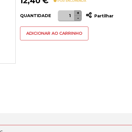
12,40
€
POR ENCOMENDA
+
Quantidade
QUANTIDADE
Partilhar
-
de
Carregador
ADICIONAR AO CARRINHO
Palm
Fast
Charger
1C
30W
Eu
Moon
White
-C