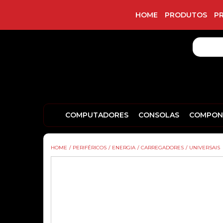
HOME
PRODUTOS
P
COMPUTADORES
CONSOLAS
COMPON
HOME
/
PERIFÉRICOS
/
ENERGIA
/
CARREGADORES
/
UNIVERSAIS