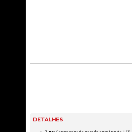
DETALHES
Tipo
: Carregador de parede com 1 porta USB