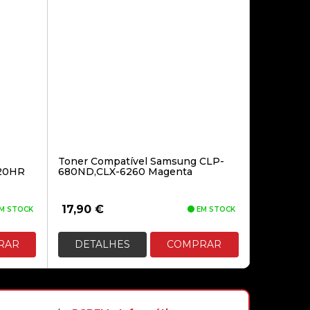
8,10€
CARREGADOR AXAGON PD
TYPE-C 30W PPS PRETO
Toner Compatível Samsung CLP-
23,90€
20HR
680ND,CLX-6260 Magenta
CARREGADOR DE PORTÁTI GAN
17,90
€
M STOCK
EM STOCK
TOOQ USB-C PD 65W
RAR
DETALHES
COMPRAR
28,90€
CARREGADOR NOX NOTEBOOK