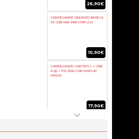
26,90€
CARREGADOR ISQUEIRO BASEUS
2X USB 4.8A 24W COM LCD
10,90€
CARREGADOR USB TIPO C + USB
A QC + PD 20W COM DISPLAY
PRETO
17,90€
CARREGADOR GAN6 PRO DUAL
65W FAST CHARGER + CABO USB-
C WH