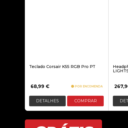
Teclado Corsair K55 RGB Pro PT
Headph
LIGHT
68,99
€
267,
POR ENCOMENDA
DETALHES
COMPRAR
DE