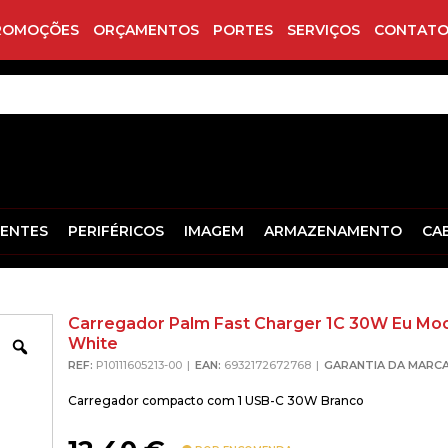
ROMOÇÕES
ORÇAMENTOS
PORTES
SERVIÇOS
CONTATO
ENTES
PERIFÉRICOS
IMAGEM
ARMAZENAMENTO
CA
Carregador Palm Fast Charger 1C 30W Eu Mo
White
Zoom
REF:
P10111605213-00
EAN:
6932172672768
GARANTIA DA MARCA
Carregador compacto com 1 USB-C 30W Branco