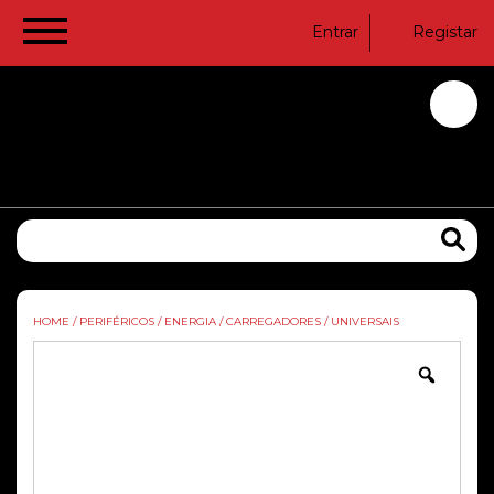
Entrar
Registar
HOME
/
PERIFÉRICOS
/
ENERGIA
/
CARREGADORES
/
UNIVERSAIS
Zoom