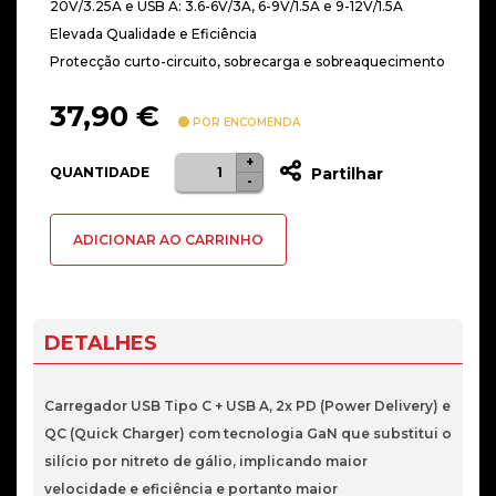
20V/3.25A e USB A: 3.6-6V/3A, 6-9V/1.5A e 9-12V/1.5A
Elevada Qualidade e Eficiência
Protecção curto-circuito, sobrecarga e sobreaquecimento
37,90
€
POR ENCOMENDA
+
Quantidade
QUANTIDADE
Partilhar
-
de
Carregador
ADICIONAR AO CARRINHO
Universal
TIPO
C
+
DETALHES
USB
A
Carregador USB Tipo C + USB A, 2x PD (Power Delivery) e
QC
QC (Quick Charger) com tecnologia GaN que substitui o
+
silício por nitreto de gálio, implicando maior
PD
velocidade e eficiência e portanto maior