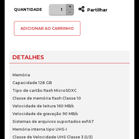
+
Quantidade
QUANTIDADE
Partilhar
-
de
Cartão
ADICIONAR AO CARRINHO
Team
Group
PRO+
MicroSDXC
DETALHES
A2
UHS-
Memória
I
Capacidade 128 GB
U3
Tipo de cartão flash MicroSDXC
V30
Classe de memória flash Classe 10
128GB
Velocidade de leitura 160 MB/s
Velocidade de gravação 90 MB/s
Sistemas de arquivos suportados exFAT
Memória interna tipo UHS-I
Classe de Velocidade UHS Classe 3 (U3)