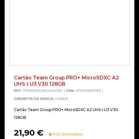
Cartão Team Group PRO+ MicroSDXC A2
UHS-I U3 V30 128GB
REF:
TPPMSDX128GIA2V300
EAN:
4711430800165
GARANTIA DA MARCA:
3 ANOS
Cartão Team Group PRO+ MicroSDXC A2 UHS-I U3 V30
128GB
21,90
€
POR ENCOMENDA