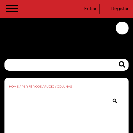
Entrar
Registar
HOME
/
PERIFÉRICOS
/
ÁUDIO
/
COLUNAS
Zoom