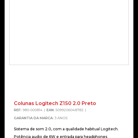
Colunas Logitech Z150 2.0 Preto
REF:
980-000814
EAN:
5099206048782
GARANTIA DA MARCA:
3 ANOS
Sistema de som 2.0, com a qualidade habitual Logitech.
Potência audio de 6W e entrada para headphones