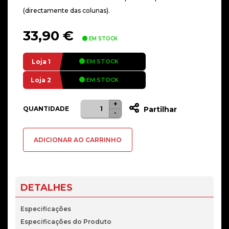
(directamente das colunas).
33,90
€
EM STOCK
Loja 1
EM STOCK
Loja 2
EM STOCK
+
Quantidade
Alternative:
QUANTIDADE
Partilhar
-
de
Colunas
ADICIONAR AO CARRINHO
Logitech
Z150
2.0
Preto
DETALHES
Especificações
Especificações do Produto