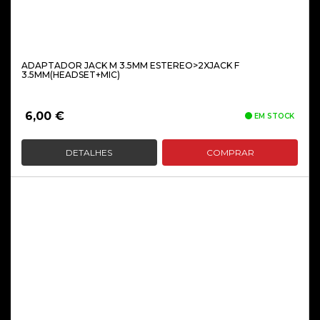
ADAPTADOR JACK M 3.5MM ESTEREO>2XJACK F
3.5MM(HEADSET+MIC)
6,00
€
EM STOCK
DETALHES
COMPRAR