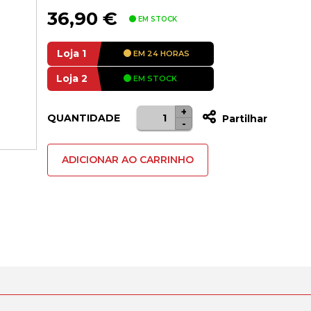
36,90
€
EM STOCK
Loja 1
EM 24 HORAS
Loja 2
EM STOCK
+
Quantidade
QUANTIDADE
Partilhar
-
de
Colunas
ADICIONAR AO CARRINHO
Logitech
Z150
Compact
Stereo
6W
Peak
Branca