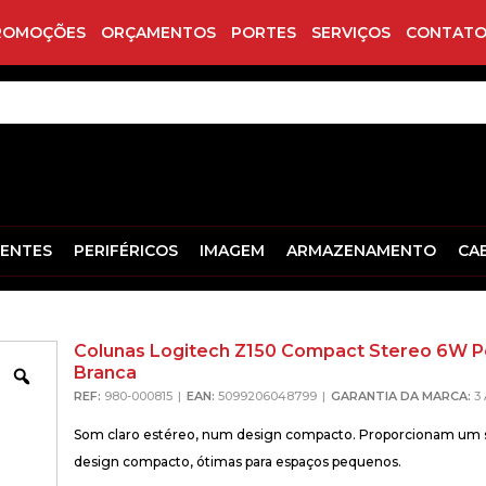
ROMOÇÕES
ORÇAMENTOS
PORTES
SERVIÇOS
CONTATO
ENTES
PERIFÉRICOS
IMAGEM
ARMAZENAMENTO
CA
Colunas Logitech Z150 Compact Stereo 6W 
Branca
Zoom
REF:
980-000815
EAN:
5099206048799
GARANTIA DA MARCA:
3
Som claro estéreo, num design compacto. Proporcionam um 
design compacto, ótimas para espaços pequenos.