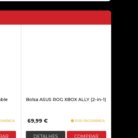
COLUNA BLUETOOTH NGS
ROLLER FURIA 1 15 W PRETO
22,90€
COLUNA BLUETOOTH GEMBIRD
SPK-BT-17 COM RÁDIO FM 2X5W
RMS
26,70€
ble
Bolsa ASUS ROG XBOX ALLY (2-in-1)
COLUNA XIAOMI BLUETOOTH
SPEAKER MINI
69,99
€
COMENDA
POR ENCOMENDA
RAR
DETALHES
COMPRAR
49,90€