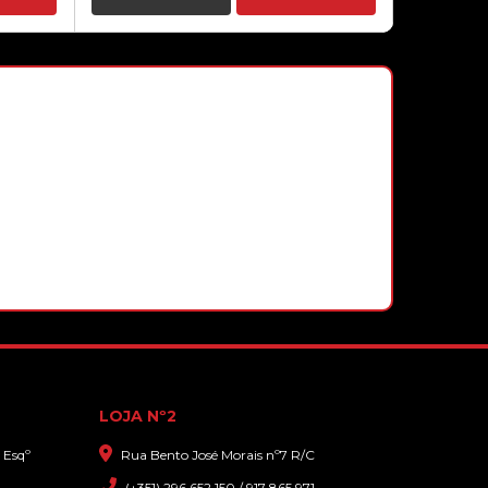
COLUNAS MARS GAMING
MSCUBE RGB
16,00€
SOUNDBAR MARS GAMING MSBX
RGB 10W RMS BLUETOOTH
BRANCA
27,00€
LOJA Nº2
 Esqº
Rua Bento José Morais nº7 R/C
(+351) 296 652 150 / 917 865 971