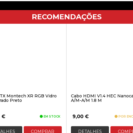
RECOMENDAÇÕES
ATX Montech XR RGB Vidro
Cabo HDMI V1.4 HEC Nanoca
ado Preto
A/M-A/M 1.8 M
0
€
9,00
€
EM STOCK
POR EN
TALHES
COMPRAR
DETALHES
COMP