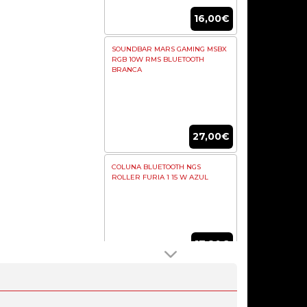
16,00€
SOUNDBAR MARS GAMING MSBX
RGB 10W RMS BLUETOOTH
BRANCA
27,00€
COLUNA BLUETOOTH NGS
ROLLER FURIA 1 15 W AZUL
17,80€
COLUNA BLUETOOTH V5, 10W,
COM ILUMINACAO A LED RGB EM
PRETO