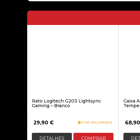
Rato Logitech G203 Lightsync
Caixa 
Gaming – Branco
Temper
29,90
€
68,9
POR ENCOMENDA
DETALHES
COMPRAR
DE