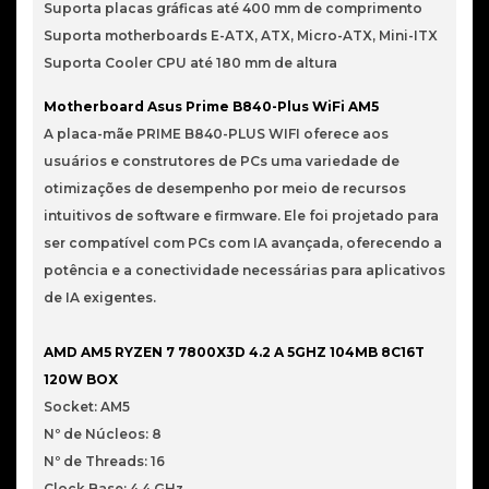
Suporta placas gráficas até 400 mm de comprimento
Suporta motherboards E-ATX, ATX, Micro-ATX, Mini-ITX
Suporta Cooler CPU até 180 mm de altura
Motherboard Asus Prime B840-Plus WiFi AM5
A placa-mãe PRIME B840-PLUS WIFI oferece aos
usuários e construtores de PCs uma variedade de
otimizações de desempenho por meio de recursos
intuitivos de software e firmware. Ele foi projetado para
ser compatível com PCs com IA avançada, oferecendo a
potência e a conectividade necessárias para aplicativos
de IA exigentes.
AMD AM5 RYZEN 7 7800X3D 4.2 A 5GHZ 104MB 8C16T
120W BOX
Socket: AM5
Nº de Núcleos: 8
Nº de Threads: 16
Clock Base: 4.4 GHz