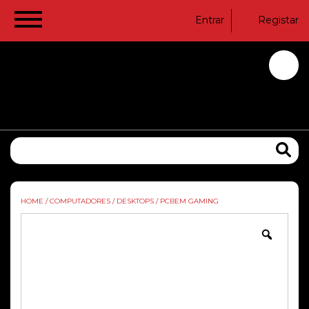
Entrar
Registar
HOME
/
COMPUTADORES
/
DESKTOPS
/
PCBEM GAMING
Zoom