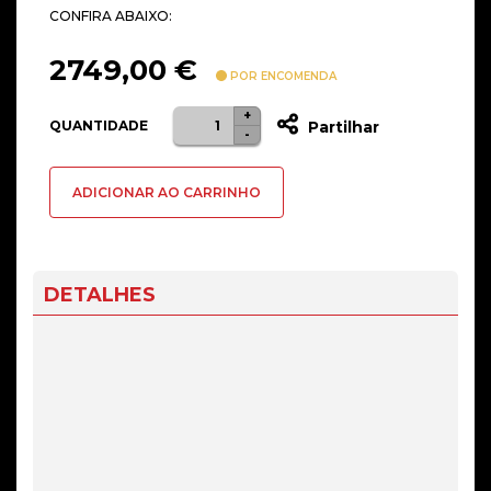
CONFIRA ABAIXO:
2749,00
€
POR ENCOMENDA
+
Quantidade
QUANTIDADE
Partilhar
-
de
COMPUTADOR
ADICIONAR AO CARRINHO
R7
7800X3D
RTX
5070
DETALHES
TI
1TB
32GB
Powered
by
ASUS