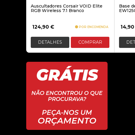
Auscultadores Corsair VOID Elite
Base d
RGB Wireless 7.1 Branco
EW1250 
124,90
€
14,9
POR ENCOMENDA
DETALHES
COMPRAR
DE
GRÁTIS
NÃO ENCONTROU O QUE
PROCURAVA?
PEÇA-NOS UM
ORÇAMENTO