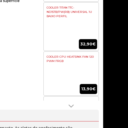
 superfície
COOLER TITAN TTC-
ND15TB/PW(RB) UNIVERSAL 1U
BAIXO PERFIL
32,90€
COOLER CPU HEATSINK FAN 120
PWM FRGB
13,90€
COOLER CPU HEATSINK 120 PWM
ARGB ICE100 MASTER NTECH
mpacto. As aletas de arrefecimento são