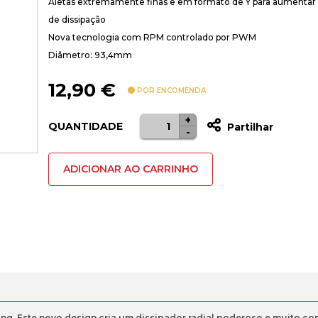
Aletas extremamente finas e em formato de Y para aumentar a
de dissipação
Nova tecnologia com RPM controlado por PWM
Diâmetro: 93,4mm
12,90
€
POR ENCOMENDA
+
Quantidade
QUANTIDADE
Partilhar
-
de
COOLER
ADICIONAR AO CARRINHO
CPU
ARCTIC
ALPINE
23
CO
AL
DUAL
BALL
BEARING
ng. Este novo design cria um dissipador radial poderoso e muito co