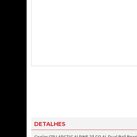
DETALHES
Cooler CPU ARCTIC ALPINE 23 CO AL Dual Ball Beari