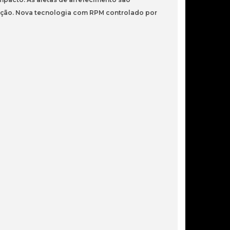
19,50€
eração. Nova tecnologia com RPM controlado por
COOLER CPU AMD AM4/AM5
DYNAMIC BEARING FRGB
17,10€
COOLER CPU 120 2PIPES PWM
WT
16,90€
COOLER INTEL SKT 1700 ORIGINAL