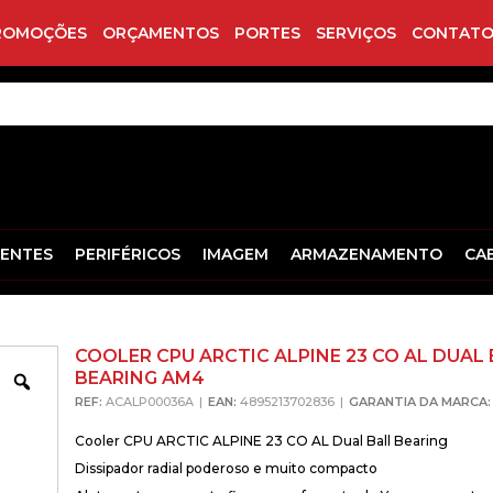
ROMOÇÕES
ORÇAMENTOS
PORTES
SERVIÇOS
CONTATO
ENTES
PERIFÉRICOS
IMAGEM
ARMAZENAMENTO
CA
COOLER CPU ARCTIC ALPINE 23 CO AL DUAL
BEARING AM4
Zoom
REF:
ACALP00036A
EAN:
4895213702836
GARANTIA DA MARCA:
Cooler CPU ARCTIC ALPINE 23 CO AL Dual Ball Bearing
Dissipador radial poderoso e muito compacto