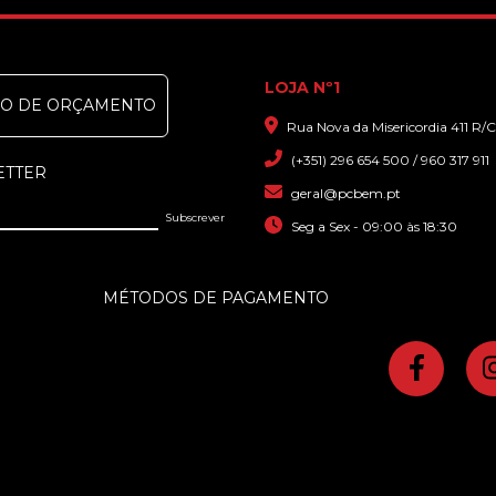
LOJA Nº1
DO DE ORÇAMENTO
Rua Nova da Misericordia 411 R/C
(+351) 296 654 500 / 960 317 911
ETTER
geral@pcbem.pt
Seg a Sex - 09:00 às 18:30
MÉTODOS DE PAGAMENTO