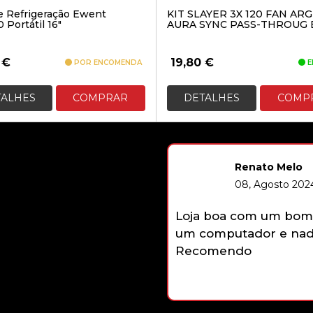
e Refrigeração Ewent
KIT SLAYER 3X 120 FAN AR
Portátil 16″
AURA SYNC PASS-THROUG 
0
€
19,80
€
POR ENCOMENDA
E
TALHES
COMPRAR
DETALHES
COMP
Renato Melo
08, Agosto 2024
Loja boa com um bom 
um computador e nada
Recomendo