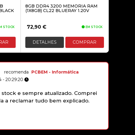
GB
8GB DDR4 3200 MEMORIA RAM
BLACK
(1X8GB) CL22 BLUERAY 1.20V
159,90€
COOLER TITAN TTC-
72,90
€
M STOCK
EM STOCK
ND15TB/PW(RB) UNIVERSAL 1U
BAIXO PERFIL
RAR
DETALHES
COMPRAR
32,90€
recomenda
PCBEM - Informática
 - 20:29:20
stock e sempre atualizado. Comprei
Não tenh
 a reclamar tudo bem explicado.
gamepad 
funciona
faziam e
que sim,
com gran