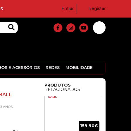
COOLER CPU NZXT TR120 PRETO
Entrar
Registar
S
63,80€
COOLER INTEL SOCKET LGA
1700/1200/115X/775 BASE COBRE
BOS E ACESSÓRIOS
REDES
MOBILIDADE
12,90€
PRODUTOS
RELACIONADOS
COOLER CPU NOCTUA NH-D15 G2
 BALL
140MM
3 ANOS
159,90€