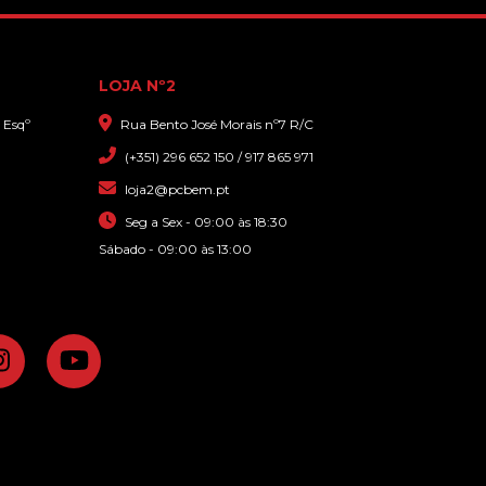
LOJA Nº2
 Esqº
Rua Bento José Morais nº7 R/C
(+351) 296 652 150 / 917 865 971
loja2@pcbem.pt
Seg a Sex - 09:00 às 18:30
Sábado - 09:00 às 13:00