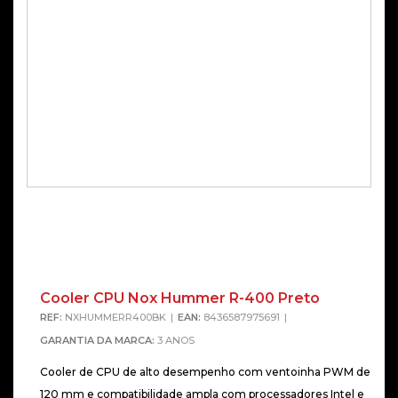
Cooler CPU Nox Hummer R-400 Preto
REF:
NXHUMMERR400BK
EAN:
8436587975691
GARANTIA DA MARCA:
3 ANOS
Cooler de CPU de alto desempenho com ventoinha PWM de
120 mm e compatibilidade ampla com processadores Intel e