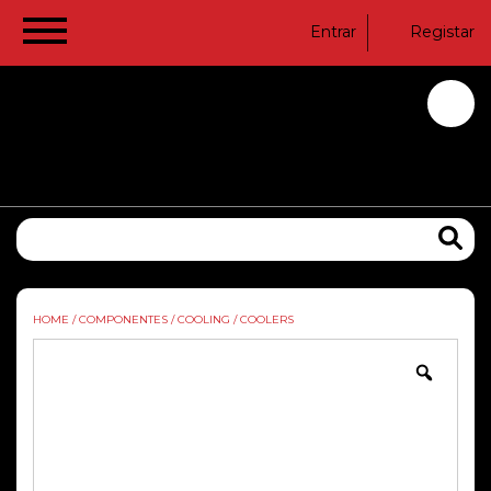
Entrar
Registar
HOME
/
COMPONENTES
/
COOLING
/
COOLERS
Zoom