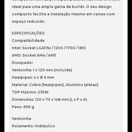
ideal para uma ampla gama de builds. O seu design
compacto facilita a instalação mesmo em caixas com
espaço reduzido.
ESPECIFICAÇÕES
Compatibilidade
Intel: Socket LGA115x / 1200 / 1700 / 1851
AMD: Socket AM4 / AM5
Dissipador
Ventoinha: 1 x 120 mm (incluída)
Heatpipes: 4 x Ø 6 mm
Material: Cobre (heatpipes), Alumínio (aletas)
TDP Máximo: 235W
Dimensões: 120 x 70 x 148 mm (L x P x A)
Peso: 690 g
Ventoinha
Rolamento: Hidráulico