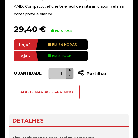
AMD. Compacto, eficiente e fácil de instalar, disponível nas
cores preto e branco.
29,40
€
EM STOCK
Loja 1
EM 24 HORAS
Loja 2
EM STOCK
+
Quantidade
QUANTIDADE
Partilhar
-
de
Cooler
ADICIONAR AO CARRINHO
CPU
Nox
Hummer
R-
DETALHES
400
Preto