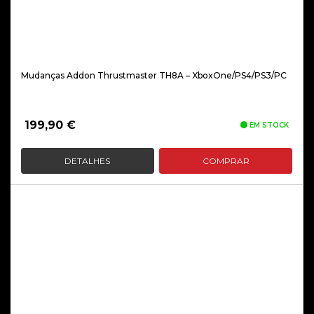
Mudanças Addon Thrustmaster TH8A – XboxOne/PS4/PS3/PC
199,90
€
EM STOCK
DETALHES
COMPRAR