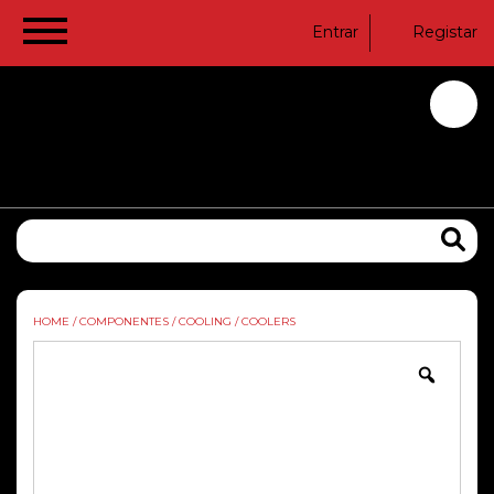
Entrar
Registar
HOME
/
COMPONENTES
/
COOLING
/
COOLERS
Zoom