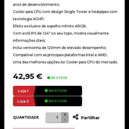
anos de desenvolvimento;
Cooler para CPU com design Single Tower e heatpipes com
tecnologia AGHP;
Efeito exclusivo de espelho infinito ARGB;
Com ecrã IPS de 1.54″ no seu topo, mostra visualmente
informações úteis;
Inclui ventoinha de 120mm de elevado desempenho;
Compatível com as principais plataformas Intel e AMD;
Uma das melhores opções Air Cooler para CPU do mercado.
42,95
€
EM STOCK
Loja 1
EM STOCK
Loja 2
EM STOCK
+
Quantidade
QUANTIDADE
Partilhar
-
de