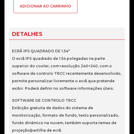
Cooler
ADICIONAR AO CARRINHO
Thermalright
Assassin
Spirit
120
DETALHES
Vision
ARGB
ECRÃ IPS QUADRADO DE 1.54"
Branco
O ecrã IPS quadrado de 1.54 polegadas na parte
superior do cooler, com resolução 240×240, com o
software de controlo TRCC recentemente desenvolvido,
permite personalizar livremente o ecrã que pretende
exibir. Poderá definir no software informações úteis.
SOFTWARE DE CONTROLO TRCC
Exibição gratuita de dados do sistema de
monitorização, formato de fundo, texto personalizado,
fundo dinâmico na nuvem, também suporta temas de
projeção/partilha de ecrã.