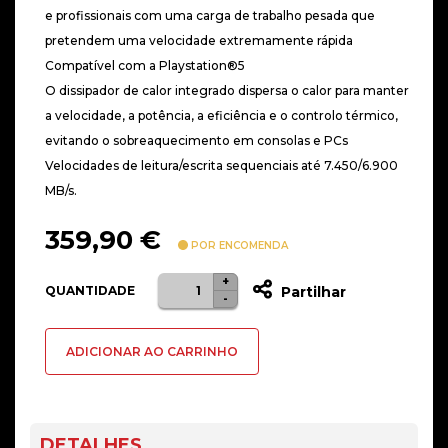
e profissionais com uma carga de trabalho pesada que
pretendem uma velocidade extremamente rápida
Compatível com a Playstation®5
O dissipador de calor integrado dispersa o calor para manter
a velocidade, a potência, a eficiência e o controlo térmico,
evitando o sobreaquecimento em consolas e PCs
Velocidades de leitura/escrita sequenciais até 7.450/6.900
MB/s.
359,90
€
POR ENCOMENDA
+
Quantidade
QUANTIDADE
Partilhar
-
de
Disco
ADICIONAR AO CARRINHO
SSD
Samsung
990
Pro
DETALHES