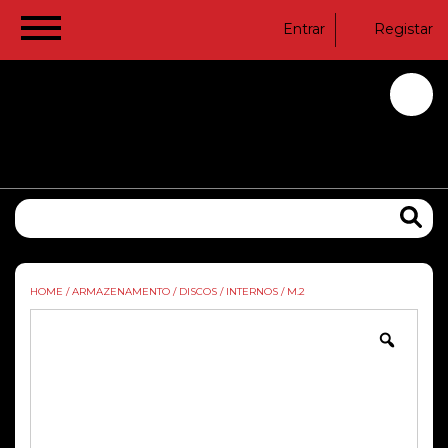
Entrar
Registar
HOME
/
ARMAZENAMENTO
/
DISCOS
/
INTERNOS
/
M.2
Zoom