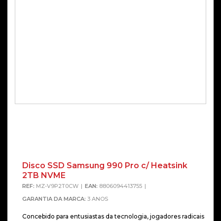
Disco SSD Samsung 990 Pro c/ Heatsink
2TB NVME
REF:
MZ-V9P2T0CW
EAN:
8806094413755
GARANTIA DA MARCA:
3 ANOS
Concebido para entusiastas da tecnologia, jogadores radicais