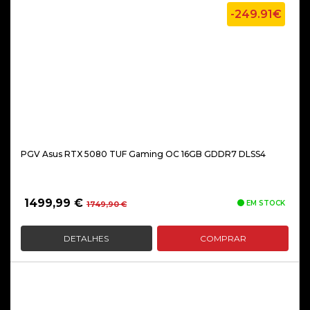
-249.91€
PGV Asus RTX 5080 TUF Gaming OC 16GB GDDR7 DLSS4
O
O
1499,99
€
EM STOCK
1749,90
€
preço
preço
original
atual
DETALHES
COMPRAR
era:
é:
1749,90 €.
1499,99 €.