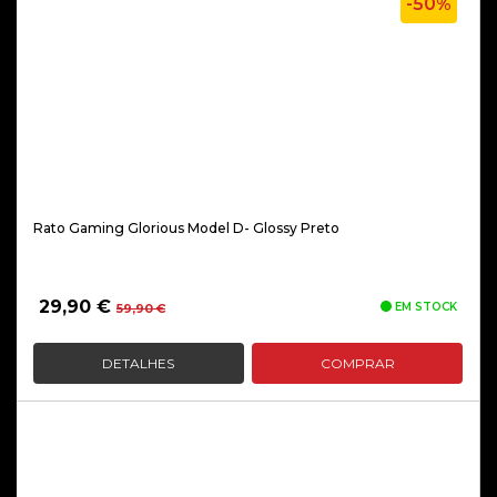
-50%
Rato Gaming Glorious Model D- Glossy Preto
O
O
29,90
€
EM STOCK
59,90
€
preço
preço
original
atual
DETALHES
COMPRAR
era:
é:
59,90 €.
29,90 €.