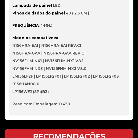
Lâmpada de painel
LED
Pinos de dados do painel
40 ( 2.5 CM )
FREQUÊNCIA
: 144HZ
Modelos compatíveis:
N156HRA-EA1 | N156HRA-EA1 REV.C1
N156HRA-GAA | N156HRA-GAA REV.C1
NV156FHM-NX1 | NV156FHM-NX1 V8.1
NV156FHM-NX3 | NV156FHM-NX3 V8.0
LM156LF2F | LM156LF2F01 | LM156LF2F02 | LM156LF2F03
B156HAN08.0
LP156WFJ (SP)(B3)
Peso com Embalagem: 0.450
RECOMENDAÇÕES