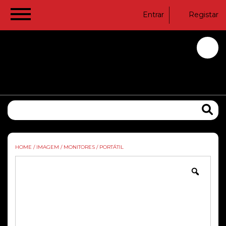
Entrar
Registar
HOME
/
IMAGEM
/
MONITORES
/
PORTÁTIL
Zoom