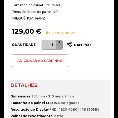
Tamanho do painel LCD: 15.60
Pinos de dados do painel: 40
FREQUÊNCIA: 144HZ
129,00
€
POR ENCOMENDA
+
Quantidade
QUANTIDADE
Partilhar
-
de
Ecrã
ADICIONAR AO CARRINHO
15.6"
1920x1080
FHD
IPS
DETALHES
144Hz
Dimensões
350 mm x 210 mm x 2 mm
Tamanho do painel LCD
15.6 polegadas
Resolução do Display
FHD ( 1920×1080 ) IPS 350MM
Painel de revestimento
Matte