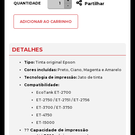
+
Quantidade
QUANTIDADE
Partilhar
-
de
Epson
ADICIONAR AO CARRINHO
102
EcoTank
Multipack
DETALHES
Tipo:
Tinta original Epson
Cores incluídas:
Preto, Ciano, Magenta e Amarelo
Tecnologia de impressão:
Jato de tinta
Compatibilidade:
EcoTank ET-2700
ET-2750 / ET-2751 / ET-2756
ET-3700 / ET-3750
ET-4750
ET-15000
??
Capacidade de impressão