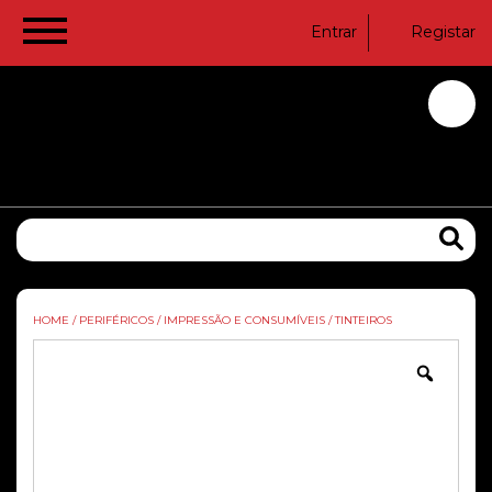
Entrar
Registar
HOME
/
PERIFÉRICOS
/
IMPRESSÃO E CONSUMÍVEIS
/
TINTEIROS
Zoom