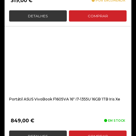
319,00
€
POR ENCOMENDA
DETALHES
COMPRAR
Portátil ASUS VivoBook F1605VA 16″ i7-1355U 16GB 1TB Iris Xe
849,00
€
EM STOCK