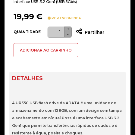
Interface USB 3.2 Gen1 (USB 5Gb/s)
19,99
€
POR ENCOMENDA
+
Quantidade
QUANTIDADE
Partilhar
-
de
FLASH
ADICIONAR AO CARRINHO
MEMORY
128GB
USB3.2
ADATA
DETALHES
UR350
BLACK
A UR350 USB flash drive da ADATA é uma unidade de
armazenamento com 128GB, com um design sem tampa
e acabamento em níquel.Possui uma interface USB 3.2
Gen1 que permite transferências rápidas de dados e é
resistente à água, poeira e choques.