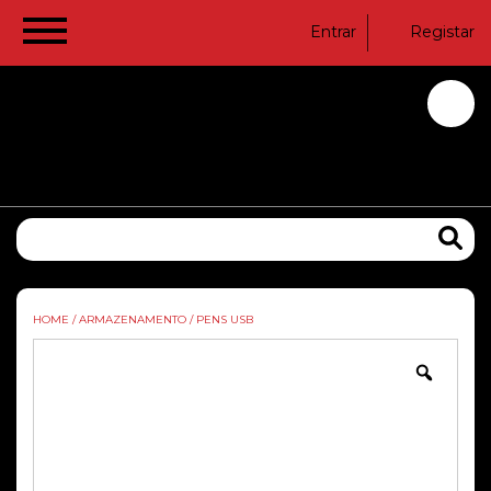
Entrar
Registar
HOME
/
ARMAZENAMENTO
/
PENS USB
Zoom