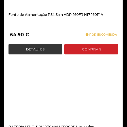
Fonte de Alimentação PS4 Slim ADP-160FR N17-160P1A
64,90
€
POR ENCOMENDA
DETALHES
COMPRAR
BATERIA LITIO 3.0V 230MAH CR2025 1 Unidades