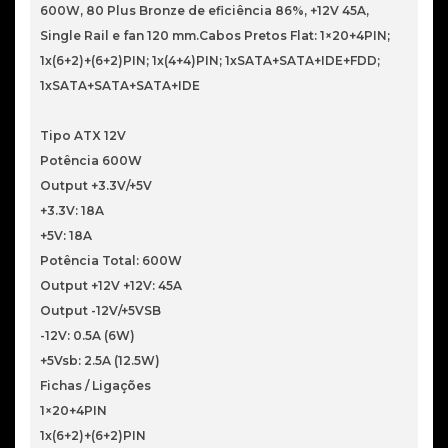
600W, 80 Plus Bronze de eficiência 86%, +12V 45A,
Single Rail e fan 120 mm.Cabos Pretos Flat: 1×20+4PIN;
1x(6+2)+(6+2)PIN; 1x(4+4)PIN; 1xSATA+SATA+IDE+FDD;
1xSATA+SATA+SATA+IDE
Tipo ATX 12V
Potência 600W
Output +3.3V/+5V
+3.3V: 18A
+5V: 18A
Potência Total: 600W
Output +12V +12V: 45A
Output -12V/+5VSB
-12V: 0.5A (6W)
+5Vsb: 2.5A (12.5W)
Fichas / Ligações
1×20+4PIN
1x(6+2)+(6+2)PIN