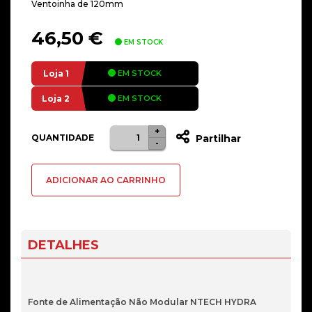
Ventoinha de 120mm
46,50
€
EM STOCK
Loja 1
EM STOCK
Loja 2
EM STOCK
+
Quantidade
QUANTIDADE
Partilhar
-
de
FONTE
ADICIONAR AO CARRINHO
ALIMENTACAO
NTECH
HYDRA
RX600
DETALHES
600W
45A/12V
SR
Fonte de Alimentação Não Modular NTECH HYDRA
BRONZE