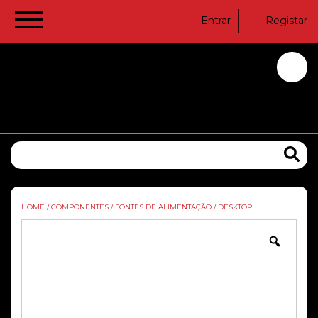
Entrar
Registar
HOME
/
COMPONENTES
/
FONTES DE ALIMENTAÇÃO
/
DESKTOP
Zoom