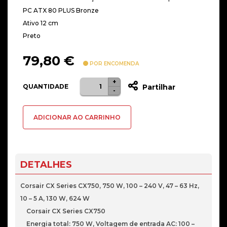
PC ATX 80 PLUS Bronze
Ativo 12 cm
Preto
79,80
€
POR ENCOMENDA
+
Quantidade
QUANTIDADE
Partilhar
-
de
Fonte
ADICIONAR AO CARRINHO
Corsair
CX750
750W
80+
DETALHES
Bronze
Corsair CX Series CX750, 750 W, 100 – 240 V, 47 – 63 Hz,
10 – 5 A, 130 W, 624 W
Corsair CX Series CX750
Energia total: 750 W, Voltagem de entrada AC: 100 –