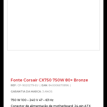
Fonte Corsair CX750 750W 80+ Bronze
REF:
CP-9020279-EU
EAN:
840006670896
GARANTIA DA MARCA:
3 ANOS
750 W 100 – 240 V 47 – 63 Hz
Conector de alimentação de motherboard: 24-pin ATX