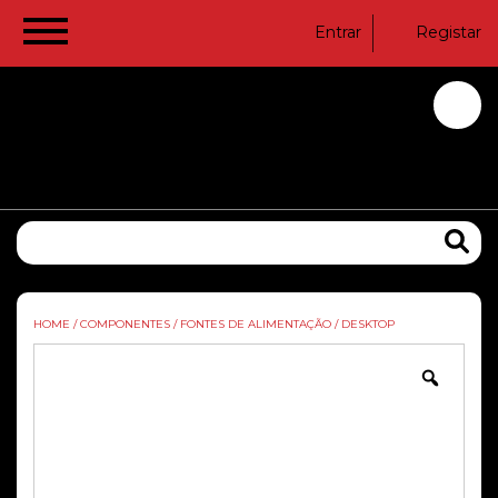
Entrar
Registar
HOME
/
COMPONENTES
/
FONTES DE ALIMENTAÇÃO
/
DESKTOP
Zoom