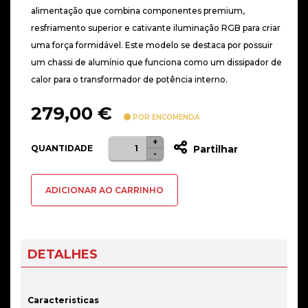
alimentação que combina componentes premium,
resfriamento superior e cativante iluminação RGB para criar
uma força formidável. Este modelo se destaca por possuir
um chassi de alumínio que funciona como um dissipador de
calor para o transformador de potência interno.
279,00
€
POR ENCOMENDA
+
Quantidade
QUANTIDADE
Partilhar
-
de
Fonte
ADICIONAR AO CARRINHO
de
alimentação
Asus
ROG
DETALHES
Strix
1000G
Aura
Caracteristicas