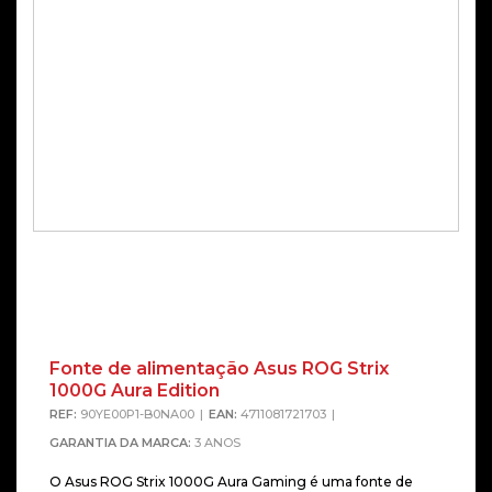
Fonte de alimentação Asus ROG Strix
1000G Aura Edition
REF:
90YE00P1-B0NA00
EAN:
4711081721703
GARANTIA DA MARCA:
3 ANOS
O Asus ROG Strix 1000G Aura Gaming é uma fonte de