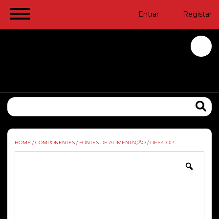
Entrar
Registar
HOME
/
COMPONENTES
/
FONTES DE ALIMENTAÇÃO
/
DESKTOP
Zoom