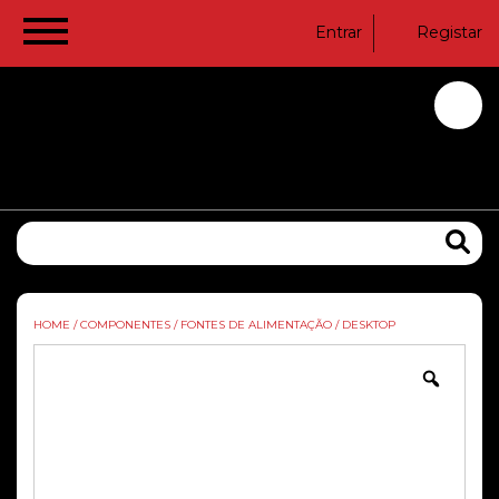
Entrar
Registar
HOME
/
COMPONENTES
/
FONTES DE ALIMENTAÇÃO
/
DESKTOP
Zoom