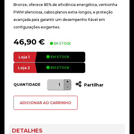
Bronze, oferece 85% de eficiência energética, ventoinha
PWM silenciosa, cabos planos extra-longos, e proteção
avançada para garantir um desempenho fiável em
configurações exigentes.
46,90
€
EM STOCK
Loja 1
EM STOCK
Loja 2
EM STOCK
+
Quantidade
QUANTIDADE
Partilhar
-
de
Fonte
ADICIONAR AO CARRINHO
de
alimentação
Nox
Urano
DETALHES