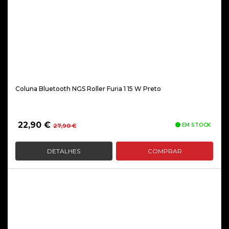
Coluna Bluetooth NGS Roller Furia 1 15 W Preto
O
O
22,90
€
EM STOCK
27,90
€
preço
preço
original
atual
DETALHES
COMPRAR
era:
é:
27,90 €.
22,90 €.