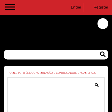
Entrar
Registar
HOME
/
PERIFÉRICOS
/
SIMULAÇÃO E CONTROLADORES
/
GAMEPADS
Zoom