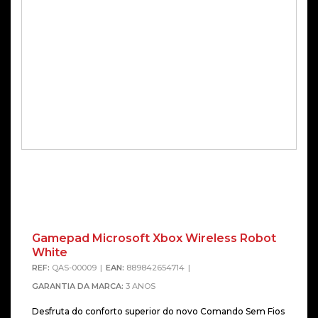
Gamepad Microsoft Xbox Wireless Robot
White
REF:
QAS-00009
EAN:
889842654714
GARANTIA DA MARCA:
3 ANOS
Desfruta do conforto superior do novo Comando Sem Fios