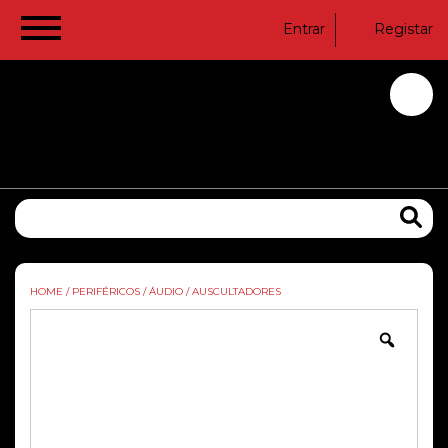
Entrar
Registar
HOME
/
PERIFÉRICOS
/
ÁUDIO
/
AUSCULTADORES
Zoom