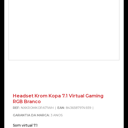
Headset Krom Kopa 7.1 Virtual Gaming
RGB Branco
REF:
NXKROMKOPA71WH
EAN:
8436587974939
GARANTIA DA MARCA:
3 ANOS
Som virtual 7.1