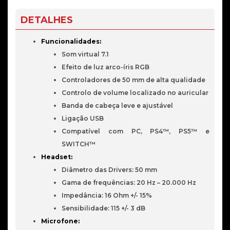
7.1
Virtual
DETALHES
Gaming
RGB
Funcionalidades:
Branco
Som virtual 7.1
Efeito de luz arco-íris RGB
Controladores de 50 mm de alta qualidade
Controlo de volume localizado no auricular
Banda de cabeça leve e ajustável
Ligação USB
Compatível com PC, PS4™, PS5™ e
SWITCH™
Headset:
Diâmetro das Drivers: 50 mm
Gama de frequências: 20 Hz – 20.000 Hz
Impedância: 16 Ohm +/- 15%
Sensibilidade: 115 +/- 3 dB
Microfone: