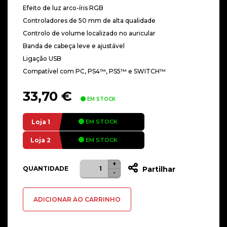
Efeito de luz arco-íris RGB
Controladores de 50 mm de alta qualidade
Controlo de volume localizado no auricular
Banda de cabeça leve e ajustável
Ligação USB
Compatível com PC, PS4™, PS5™ e SWITCH™
33,70
€
EM STOCK
Loja 1
EM STOCK
Loja 2
EM STOCK
+
Quantidade
QUANTIDADE
Partilhar
-
de
Headset
ADICIONAR AO CARRINHO
Krom
Kopa