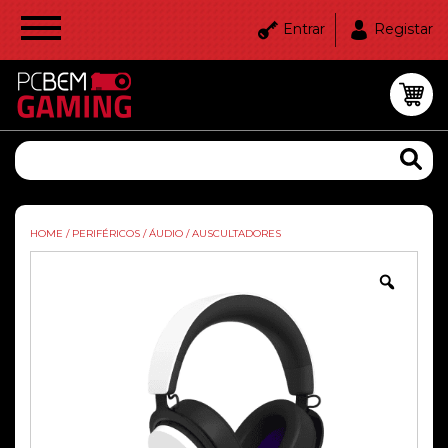
Entrar
Registar
HOME
/
PERIFÉRICOS
/
ÁUDIO
/
AUSCULTADORES
Zoom