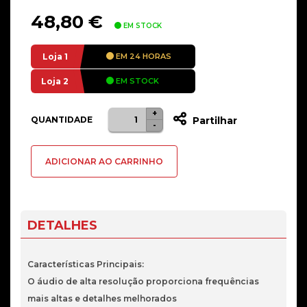
48,80
€
EM STOCK
Loja 1
EM 24 HORAS
Loja 2
EM STOCK
+
Quantidade
Alternative:
QUANTIDADE
Partilhar
-
de
Headset
ADICIONAR AO CARRINHO
NZXT
Relay
DTS
Headphone:X
DETALHES
Branco
Características Principais:
O áudio de alta resolução proporciona frequências
mais altas e detalhes melhorados