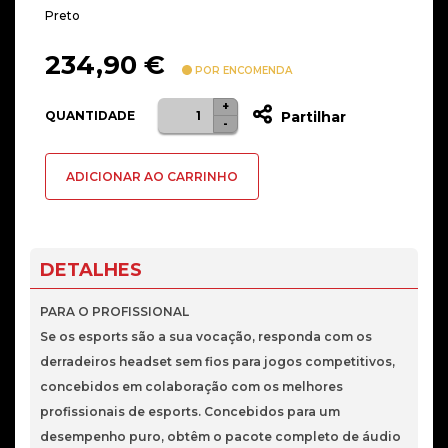
Preto
234,90
€
POR ENCOMENDA
+
Quantidade
QUANTIDADE
Partilhar
-
de
Headset
ADICIONAR AO CARRINHO
Razer
BlackShark
V2
Pro
DETALHES
Wir/Blue
Preto
PARA O PROFISSIONAL
Se os esports são a sua vocação, responda com os
derradeiros headset sem fios para jogos competitivos,
concebidos em colaboração com os melhores
profissionais de esports. Concebidos para um
desempenho puro, obtêm o pacote completo de áudio