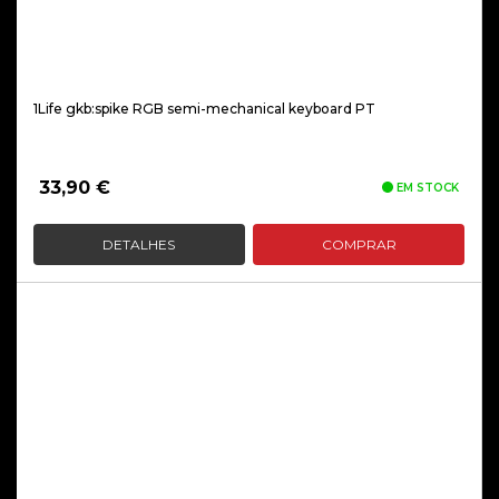
1Life gkb:spike RGB semi-mechanical keyboard PT
33,90
€
EM STOCK
DETALHES
COMPRAR