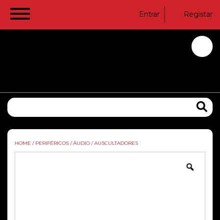
Entrar
Registar
HOME
/
PERIFÉRICOS
/
ÁUDIO
/
AUSCULTADORES
Zoom