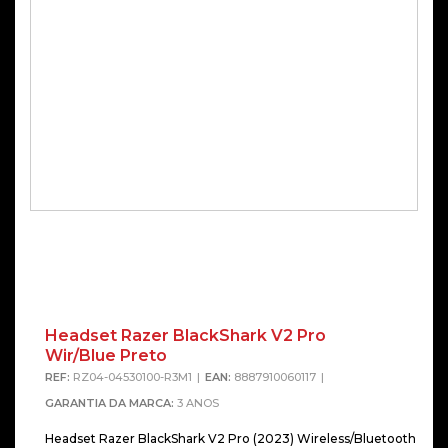
Headset Razer BlackShark V2 Pro
Wir/Blue Preto
REF:
RZ04-04530100-R3M1
EAN:
8887910060117
GARANTIA DA MARCA:
3 ANOS
Headset Razer BlackShark V2 Pro (2023) Wireless/Bluetooth