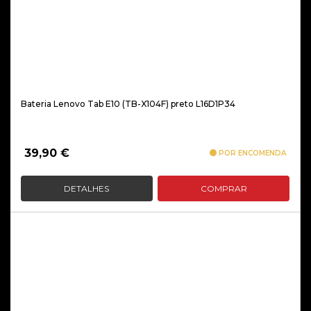
Bateria Lenovo Tab E10 (TB-X104F) preto L16D1P34
39,90
€
POR ENCOMENDA
DETALHES
COMPRAR