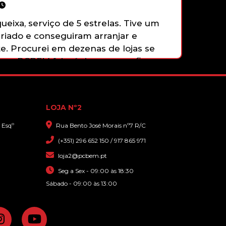
Empenhad
com o cl
eixa, serviço de 5 estrelas. Tive um
12,90€
Obrigada
iado e conseguiram arranjar e
Recomen
e. Procurei em dezenas de lojas se
 e a PCBEM foi a única que confirmou
E tudo a um preço muito acessível e
nalismo. Recomendo!
LOJA Nº2
 Esqº
Rua Bento José Morais nº7 R/C
(+351) 296 652 150 / 917 865 971
loja2@pcbem.pt
Seg a Sex - 09:00 às 18:30
Sábado - 09:00 às 13:00