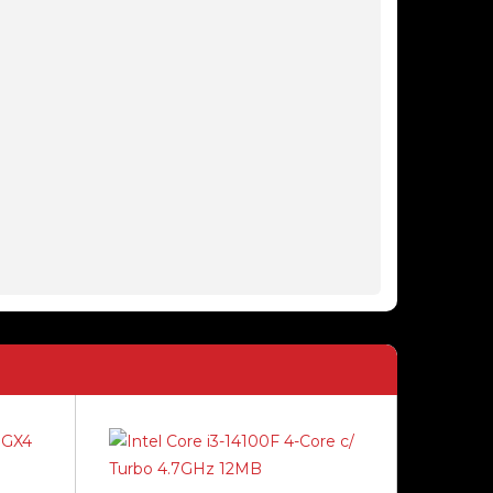
HUB NANOCABLE USB-C >
4XUSB-C 10 CM CINZENTO
16,90€
HUB USB EWENT RJ45 + 3
PORTAS USB 3.1 GEN1 (USB 3.0)
PRETO
21,90€
HUB 4X USB AXAGON HUE-P1AL
USB 3.2 GEN MICRO USB