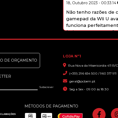
18, Outubro 2023 - 00:33:14
re atualizado. Comprei
Não tenho razões de qu
tudo bem explicado.
gamepad da Wii U avar
funciona perfeitament
faziam essa reparação
que sim, que faziam. 
com grande profissio
LOJA Nº1
DO DE ORÇAMENTO
Rua Nova da Misericordia 411 R/C
(+351) 296 654 500 / 960 317 911
ETTER
geral@pcbem.pt
Seg a Sex - 09:00 às 18:30
MÉTODOS DE PAGAMENTO