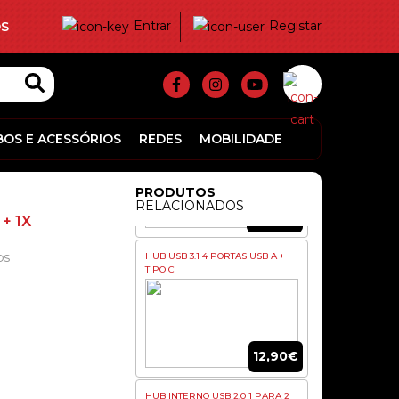
Entrar
Registar
S
21,90€
HUB INTERNO USB 2.0 1 PARA 4
PORTAS
BOS E ACESSÓRIOS
REDES
MOBILIDADE
PRODUTOS
RELACIONADOS
14,90€
+ 1X
HUB USB 3.1 4 PORTAS USB A +
OS
TIPO C
12,90€
HUB INTERNO USB 2.0 1 PARA 2