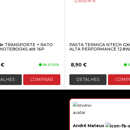
de TRANSPORTE + RATO
PASTA TERMICA NTECH GX
/NOTEBOOKS até 16P
ALTA PERFORMANCE 12.8W
0
€
8,90
€
EM STOCK
E
TALHES
COMPRAR
DETALHES
COMP
PCBEM - Informática
André Mateus