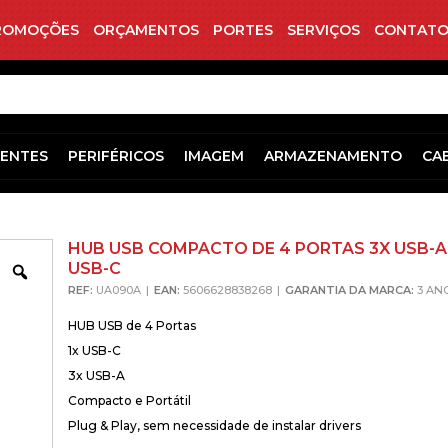
ROMOÇÕES
ORÇAMENTOS
PORTES
SERVIÇOS
CONTATO
ENTES
PERIFÉRICOS
IMAGEM
ARMAZENAMENTO
CA
HUB USB COMPACTO DE 4 PORTAS 3X USB-A 
USB-C
Zoom
REF:
UA090A
EAN:
5606628838268
GARANTIA DA MARCA:
3 AN
HUB USB de 4 Portas
1x USB-C
3x USB-A
Compacto e Portátil
Plug & Play, sem necessidade de instalar drivers