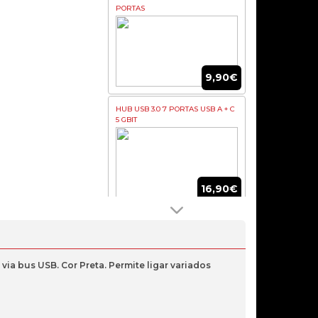
PORTAS
9,90€
HUB USB 3.0 7 PORTAS USB A + C
ive:
5 GBIT
16,90€
RÉGUA EWENT EW3938 CUBE
POWER 4 TOMADAS SCHUKO + 3
USB 2.4A
a bus USB. Cor Preta. Permite ligar variados
19,90€