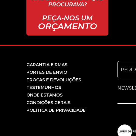
08, Agosto 2024 - 20:29:20
PROCURAVA?
Loja boa com um bom stock e semp
PEÇA-NOS UM
um computador e nada a reclamar 
ORÇAMENTO
Recomendo
GARANTIA E RMAS
PEDI
PORTES DE ENVIO
TROCAS E DEVOLUÇÕES
TESTEMUNHOS
NEWSL
ONDE ESTAMOS
CONDIÇÕES GERAIS
POLÍTICA DE PRIVACIDADE