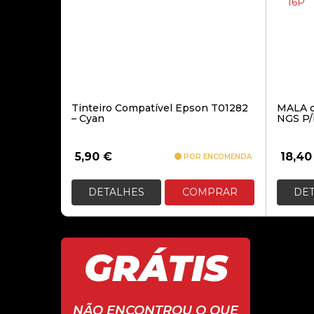
Tinteiro Compatível Epson T01282
MALA 
– Cyan
NGS P
5,90
€
18,4
POR ENCOMENDA
DETALHES
COMPRAR
DE
GRÁTIS
Renato Melo
recomenda
NÃO ENCONTROU O QUE