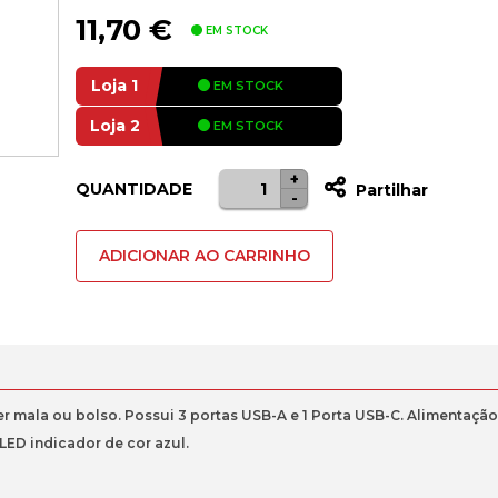
11,70
€
EM STOCK
Loja 1
EM STOCK
Loja 2
EM STOCK
+
Quantidade
Alternat
QUANTIDADE
Partilhar
-
de
HUB
ADICIONAR AO CARRINHO
USB
COMPACTO
DE
4
PORTAS
3X
ala ou bolso. Possui 3 portas USB-A e 1 Porta USB-C. Alimentação vi
USB-
LED indicador de cor azul.
A
+