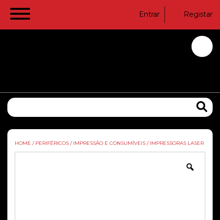
Entrar
Registar
HOME
/
PERIFÉRICOS
/
IMPRESSÃO E CONSUMÍVEIS
/
IMPRESSORAS LASER
Zoom