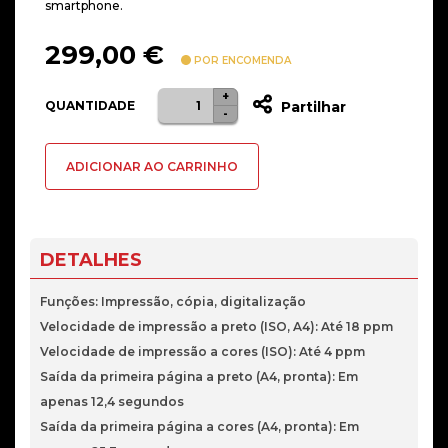
smartphone.
299,00
€
POR ENCOMENDA
+
Quantidade
QUANTIDADE
Partilhar
-
de
Impressora
ADICIONAR AO CARRINHO
Multifunções
HP
Color
Laser
DETALHES
178nw
Wireless
Funções: Impressão, cópia, digitalização
Velocidade de impressão a preto (ISO, A4): Até 18 ppm
Velocidade de impressão a cores (ISO): Até 4 ppm
Saída da primeira página a preto (A4, pronta): Em
apenas 12,4 segundos
Saída da primeira página a cores (A4, pronta): Em