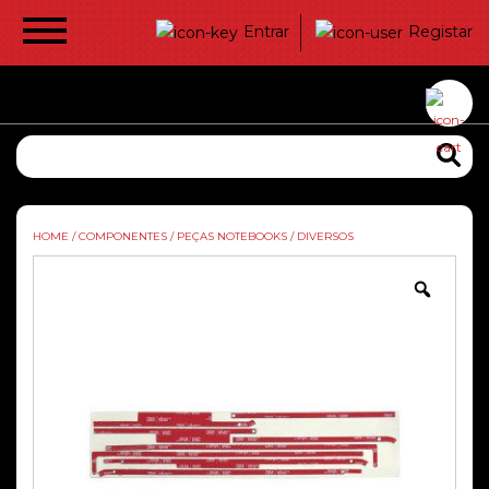
Entrar
Registar
HOME
/
COMPONENTES
/
PEÇAS NOTEBOOKS
/
DIVERSOS
Zoom