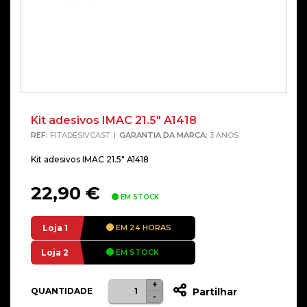
Kit adesivos IMAC 21.5″ A1418
REF:
FITADESIVCAST
GARANTIA DA MARCA:
3 ANOS
Kit adesivos IMAC 21.5″ A1418
22,90
€
EM STOCK
Loja 1
EM 24 HORAS
Loja 2
EM STOCK
+
Quantidade
Alternative:
QUANTIDADE
Partilhar
-
de