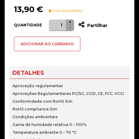
13,90
€
POR ENCOMENDA
+
Quantidade
QUANTIDADE
Partilhar
-
de
Leitor
ADICIONAR AO CARRINHO
Cartão
Cidadão
BIT4ID
MiniLeitor
DETALHES
EVO
USB
Aprovação regulamentar
Aprovações Regulamentares PC/SC, CCID, CE, FCC, VCCI
Conformidade com RoHS Sim
RoHS compliance Sim
Condições ambientais
Gama de humidade relativa 0 – 100%
Temperatura ambiente 0 – 70 °C