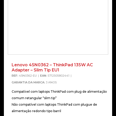
Lenovo 45N0362 – ThinkPad 135W AC
Alterna
Adapter – Slim Tip EU1
REF:
45N0362-EU
EAN:
5712505802441
GARANTIA DA MARCA:
3 ANOS
Compatível com laptops ThinkPad com plug de alimentação
comum retangular “slim tip”
Não compatível com laptops ThinkPad com plugue de
alimentação redondo tipo barril