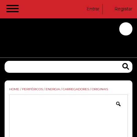
Entrar
Registar
HOME
/
PERIFÉRICOS
/
ENERGIA
/
CARREGADORES
/
ORIGINAIS
Zoom