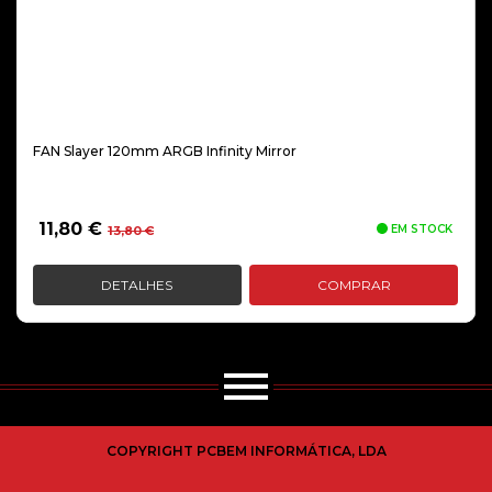
FAN Slayer 120mm ARGB Infinity Mirror
O
O
11,80
€
EM STOCK
13,80
€
preço
preço
original
atual
DETALHES
COMPRAR
era:
é:
13,80 €.
11,80 €.
COPYRIGHT PCBEM INFORMÁTICA, LDA