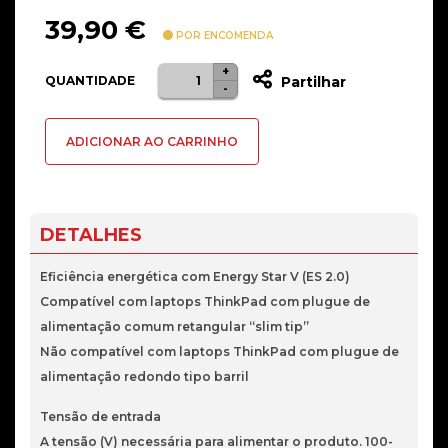
39,90
€
POR ENCOMENDA
+
Quantidade
QUANTIDADE
Partilhar
-
de
Lenovo
ADICIONAR AO CARRINHO
45N0362
-
ThinkPad
135W
DETALHES
AC
Adapter
Eficiência energética com Energy Star V (ES 2.0)
-
Compatível com laptops ThinkPad com plugue de
Slim
alimentação comum retangular “slim tip”
Tip
Não compatível com laptops ThinkPad com plugue de
EU1
alimentação redondo tipo barril
Tensão de entrada
A tensão (V) necessária para alimentar o produto. 100-