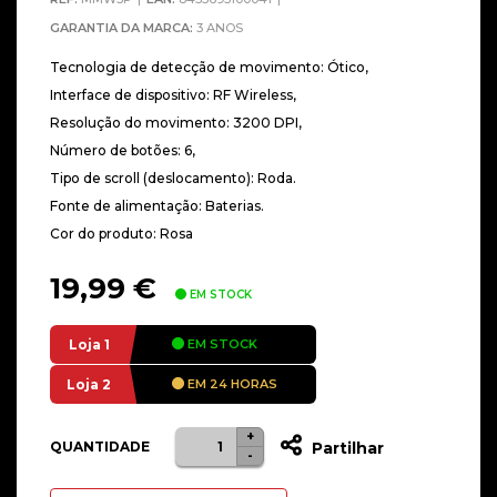
GARANTIA DA MARCA:
3 ANOS
Tecnologia de detecção de movimento: Ótico,
Interface de dispositivo: RF Wireless,
Resolução do movimento: 3200 DPI,
Número de botões: 6,
Tipo de scroll (deslocamento): Roda.
Fonte de alimentação: Baterias.
Cor do produto: Rosa
19,99
€
EM STOCK
Loja 1
EM STOCK
Loja 2
EM 24 HORAS
+
Quantidade
QUANTIDADE
Partilhar
-
de
Mars