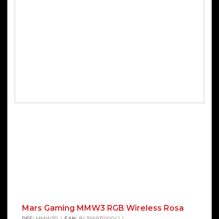
Mars Gaming MMW3 RGB Wireless Rosa
REF:
MMW3P
EAN:
8435693100041