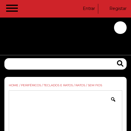
Entrar
Registar
HOME
/
PERIFÉRICOS
/
TECLADOS E RATOS
/
RATOS
/
SEM FIOS
Zoom